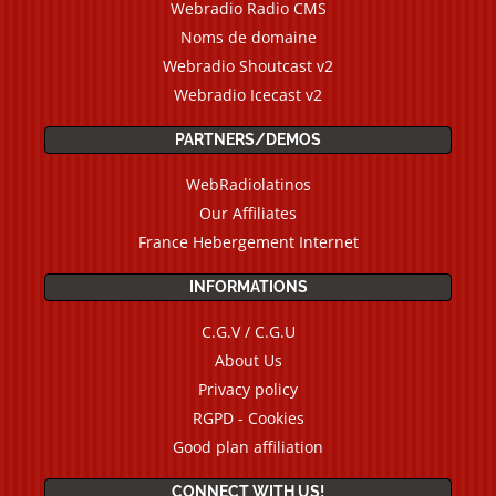
Webradio Radio CMS
Noms de domaine
Webradio Shoutcast v2
Webradio Icecast v2
PARTNERS/DEMOS
WebRadiolatinos
Our Affiliates
France Hebergement Internet
INFORMATIONS
C.G.V / C.G.U
About Us
Privacy policy
RGPD - Cookies
Good plan affiliation
CONNECT WITH US!