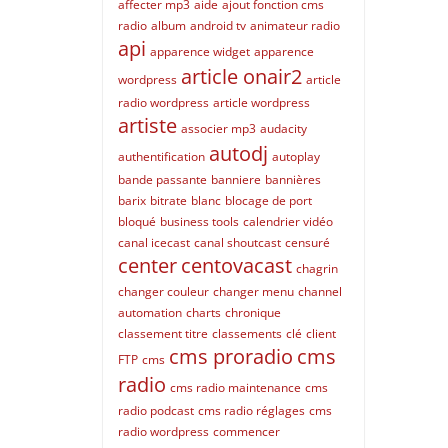
affecter mp3
aide
ajout fonction cms
radio
album
android tv
animateur radio
api
apparence widget
apparence
article onair2
wordpress
article
radio wordpress
article wordpress
artiste
associer mp3
audacity
autodj
authentification
autoplay
bande passante
banniere
bannières
barix
bitrate
blanc
blocage de port
bloqué
business tools
calendrier vidéo
canal icecast
canal shoutcast
censuré
center
centovacast
chagrin
changer couleur
changer menu
channel
automation
charts
chronique
classement titre
classements
clé
client
cms proradio
cms
FTP
cms
radio
cms radio maintenance
cms
radio podcast
cms radio réglages
cms
radio wordpress
commencer