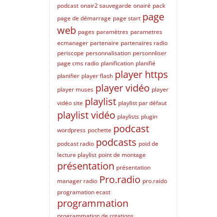
podcast
onair2 sauvegarde
onairé
pack
page
page de démarrage
page start
web
pages
paramètres
parametres
ecmanager
partenaire
partenaires radio
periscope
personnalisation
personnliser
page cms radio
planification
planifié
player https
planifier
player flash
player vidéo
player muses
player
playlist
vidéo site
playlist par défaut
playlist vidéo
playlists
plugin
podcast
wordpress
pochette
podcasts
podcast radio
poid de
lecture playlist
point de montage
présentation
présentation
Pro.radio
manager radio
pro.raido
programation ecast
programmation
programmation de rotations