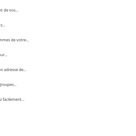
t de vos...
...
mmes de votre...
r...
n adresse de...
groupes...
 facilement...