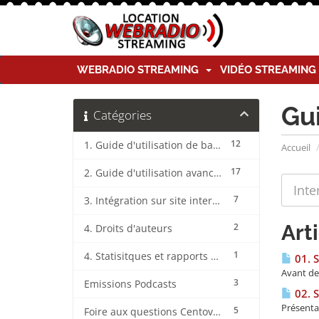
WEBRADIO STREAMING
VIDÉO STREAMIN
Gu
Catégories
12
1. Guide d'utilisation de base CentovaCast
Accueil
17
2. Guide d'utilisation avancée CentovaCast
7
3. Intégration sur site internet CentovaCast
Art
2
4. Droits d'auteurs
1
4. Statisitques et rapports CentovaCast
01. 
Avant de 
3
Emissions Podcasts
02. 
Présenta
5
Foire aux questions CentovaCast