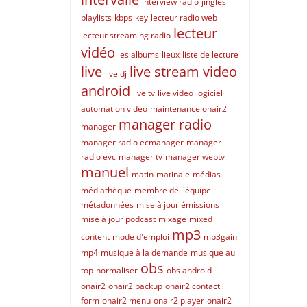
interview radio
jingles
playlists
kbps
key
lecteur radio web
lecteur
lecteur streaming radio
vidéo
les albums
lieux
liste de lecture
live
live stream video
live dj
android
live tv
live video
logiciel
automation vidéo
maintenance onair2
manager radio
manager
manager radio ecmanager
manager
radio evc
manager tv
manager webtv
manuel
matin
matinale
médias
médiathèque
membre de l'équipe
métadonnées
mise à jour émissions
mise à jour podcast
mixage
mixed
mp3
content
mode d'emploi
mp3gain
mp4
musique à la demande
musique au
obs
top
normaliser
obs android
onair2
onair2 backup
onair2 contact
form
onair2 menu
onair2 player
onair2