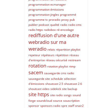
programmation ecmanager
programmation émissions
programmation jingles
programmé
programme tv
proradio
proxy
pub
publier podcast
qualité
radio
radio cms
radio https
radiobox
ré-encodage
rediffusion d'une autre
webradio sur ma
weradio
relais
répartition playlist
repeteur
répéteurs
répétition
réseau
d'entreprise
réseau sécurisé
restream
rotation
rotation playlist
rtmp
sacem
sauvegarde cms radio
sauvegarde site
schedule
sélection
d'émissions
shoutcast 2.5
shoutcast 2.6
shoutcast video
sidekick
site backup
site https
site radio
songs
sound
forge
soundcloud
source
souscription
sponsor
sponsors radio
spre
staff onair2