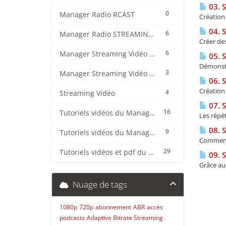
03. 
0
Manager Radio RCAST
Création 
04. 
6
Manager Radio STREAMING CENTER
Créer des
6
Manager Streaming Vidéo TVMCP
05. 
Démonstr
3
Manager Streaming Vidéo VDO
06. 
Création 
4
Streaming Vidéo
07. 
16
Tutoriels vidéos du Manager Radio CentovaCast
Les répét
08. 
9
Tutoriels vidéos du Manager Radio STREAMING CENTER
Comment u
29
Tutoriels vidéos et pdf du CMS Radio Wordpress + OnAir2/Pro.Radio
09. 
Grâce aux
Nuage de tags
1080p
720p
abonnement
ABR
accès
podcasts
Adaptive Bitrate Streaming