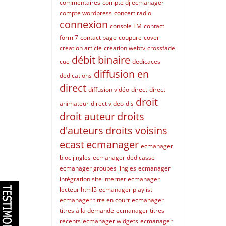
commentaires
compte dj ecmanager
compte wordpress
concert radio
connexion
console FM
contact
form 7
contact page
coupure
cover
création article
création webtv
crossfade
débit binaire
cue
dedicaces
diffusion en
dedications
direct
diffusion vidéo
direct
direct
droit
animateur
direct video
djs
droit auteur
droits
d'auteurs
droits voisins
ecast
ecmanager
ecmanager
bloc jingles
ecmanager dedicasse
ecmanager groupes jingles
ecmanager
intégration site internet
ecmanager
lecteur html5
ecmanager playlist
ecmanager titre en court
ecmanager
titres à la demande
ecmanager titres
récents
ecmanager widgets
ecmanager