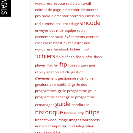
wordpress
écoute radio au travail
editeur de page
elementor
elementor
pro.radio
elementor proradio
émission
encode
radio
émissions
encodage
envoyer des mp3
equipe radio
evenement radio
événements
everest
cast
everestcast
éviter
extension
wordpress
facebook
fichier mp3
fichiers
fin du flash
flash infos
flash
ftp
player
flux
fm
fuseau
gain
gain
replay
gestion article
gestion
d'evenement
gestionnaire de fichier
gestionnaire publicité
grille des
programmes
grille programme
grille
programme ecast
grille programme
guide
ecmanager
handbrake
historique
https
horaire
http
icecast video
image
images wordpress
immediat
importer mp3
intégration
intervalle