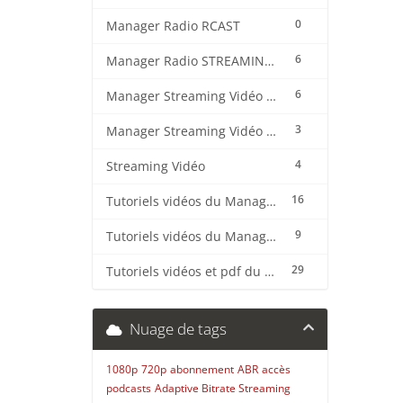
0
Manager Radio RCAST
6
Manager Radio STREAMING CENTER
6
Manager Streaming Vidéo TVMCP
3
Manager Streaming Vidéo VDO
4
Streaming Vidéo
16
Tutoriels vidéos du Manager Radio CentovaCast
9
Tutoriels vidéos du Manager Radio STREAMING CENTER
29
Tutoriels vidéos et pdf du CMS Radio Wordpress + OnAir2/Pro.Radio
Nuage de tags
1080p
720p
abonnement
ABR
accès
podcasts
Adaptive Bitrate Streaming