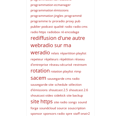
programmation ecmanager
programmation émissions
programmation jingles
programmé
programme tv
proradio
proxy
pub
publier podcast
qualité
radio
radio cms
radio https
radiobox
ré-encodage
rediffusion d'une autre
webradio sur ma
weradio
relais
répartition playlist
repeteur
répéteurs
répétition
réseau
d'entreprise
réseau sécurisé
restream
rotation
rotation playlist
rtmp
sacem
sauvegarde cms radio
sauvegarde site
schedule
sélection
d'émissions
shoutcast 2.5
shoutcast 2.6
shoutcast video
sidekick
site backup
site https
site radio
songs
sound
forge
soundcloud
source
souscription
sponsor
sponsors radio
spre
staff onair2