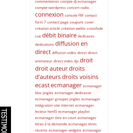
commentaires
compte dj ecmanager
compte wordpress
concert radio
connexion
console FM
contact
form 7
contact page
coupure
cover
création article
création webtv
crossfade
débit binaire
cue
dedicaces
diffusion en
dedications
direct
diffusion vidéo
direct
direct
droit
animateur
direct video
djs
droit auteur
droits
d'auteurs
droits voisins
ecast
ecmanager
ecmanager
bloc jingles
ecmanager dedicasse
ecmanager groupes jingles
ecmanager
intégration site internet
ecmanager
lecteur html5
ecmanager playlist
ecmanager titre en court
ecmanager
titres à la demande
ecmanager titres
récents
ecmanager widgets
ecmanager