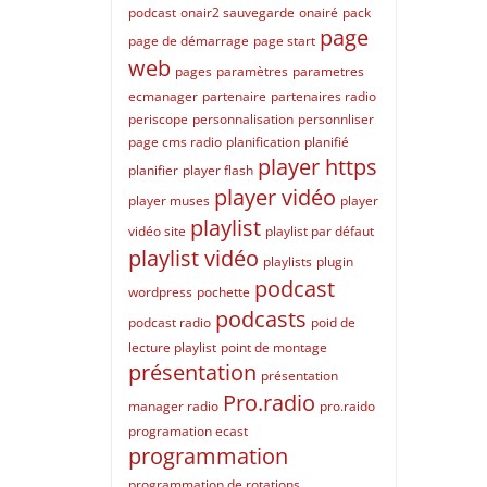
podcast
onair2 sauvegarde
onairé
pack
page
page de démarrage
page start
web
pages
paramètres
parametres
ecmanager
partenaire
partenaires radio
periscope
personnalisation
personnliser
page cms radio
planification
planifié
player https
planifier
player flash
player vidéo
player muses
player
playlist
vidéo site
playlist par défaut
playlist vidéo
playlists
plugin
podcast
wordpress
pochette
podcasts
podcast radio
poid de
lecture playlist
point de montage
présentation
présentation
Pro.radio
manager radio
pro.raido
programation ecast
programmation
programmation de rotations