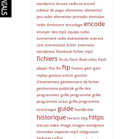
wordpress
écoute radio au travail
editeur de page
elementor
elementor
pro.radio
elementor proradio
émission
encode
radio
émissions
encodage
envoyer des mp3
equipe radio
evenement radio
événements
everest
cast
everestcast
éviter
extension
wordpress
facebook
fichier mp3
fichiers
fin du flash
flash infos
flash
ftp
player
flux
fm
fuseau
gain
gain
replay
gestion article
gestion
d'evenement
gestionnaire de fichier
gestionnaire publicité
grille des
programmes
grille programme
grille
programme ecast
grille programme
guide
ecmanager
handbrake
historique
https
horaire
http
icecast video
image
images wordpress
immediat
importer mp3
intégration
intervalle