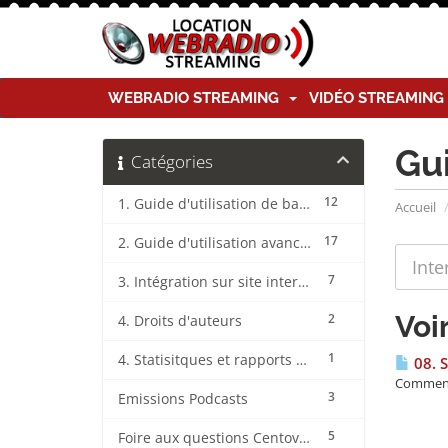
WEBRADIO STREAMING
VIDÉO STREAMIN
Gu
Catégories
12
1. Guide d'utilisation de base CentovaCast
Accueil
17
2. Guide d'utilisation avancée CentovaCast
7
3. Intégration sur site internet CentovaCast
Voi
2
4. Droits d'auteurs
1
4. Statisitques et rapports CentovaCast
08. 
Comment u
3
Emissions Podcasts
5
Foire aux questions CentovaCast