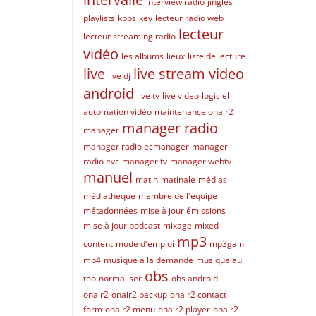
interview radio
jingles
playlists
kbps
key
lecteur radio web
lecteur
lecteur streaming radio
vidéo
les albums
lieux
liste de lecture
live
live stream video
live dj
android
live tv
live video
logiciel
automation vidéo
maintenance onair2
manager radio
manager
manager radio ecmanager
manager
radio evc
manager tv
manager webtv
manuel
matin
matinale
médias
médiathèque
membre de l'équipe
métadonnées
mise à jour émissions
mise à jour podcast
mixage
mixed
mp3
content
mode d'emploi
mp3gain
mp4
musique à la demande
musique au
obs
top
normaliser
obs android
onair2
onair2 backup
onair2 contact
form
onair2 menu
onair2 player
onair2