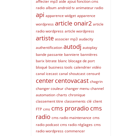
affecter mp3
aide
ajout fonction cms
radio
album
android tv
animateur radio
api
apparence widget
apparence
article onair2
wordpress
article
radio wordpress
article wordpress
artiste
associer mp3
audacity
autodj
authentification
autoplay
bande passante
banniere
bannières
barix
bitrate
blanc
blocage de port
bloqué
business tools
calendrier vidéo
canal icecast
canal shoutcast
censuré
center
centovacast
chagrin
changer couleur
changer menu
channel
automation
charts
chronique
classement titre
classements
clé
client
cms proradio
cms
FTP
cms
radio
cms radio maintenance
cms
radio podcast
cms radio réglages
cms
radio wordpress
commencer