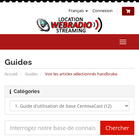
Français
Connexion
Bascul
la
naviga
Guides
Accueil
Guides
Voir les articles sélectionnés handbrake
Catégories