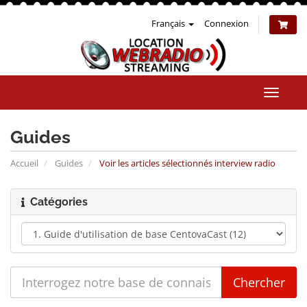
Français
Connexion
Bascul
la
naviga
Guides
Accueil
Guides
Voir les articles sélectionnés interview radio
Catégories