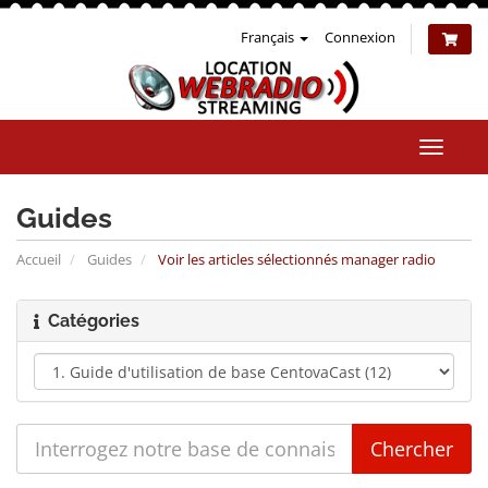
Français
Connexion
Bascul
la
naviga
Guides
Accueil
Guides
Voir les articles sélectionnés manager radio
Catégories