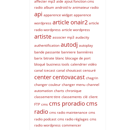
affecter mp3
aide
ajout fonction cms
radio
album
android tv
animateur radio
api
apparence widget
apparence
article onair2
wordpress
article
radio wordpress
article wordpress
artiste
associer mp3
audacity
autodj
authentification
autoplay
bande passante
banniere
bannières
barix
bitrate
blanc
blocage de port
bloqué
business tools
calendrier vidéo
canal icecast
canal shoutcast
censuré
center
centovacast
chagrin
changer couleur
changer menu
channel
automation
charts
chronique
classement titre
classements
clé
client
cms proradio
cms
FTP
cms
radio
cms radio maintenance
cms
radio podcast
cms radio réglages
cms
radio wordpress
commencer