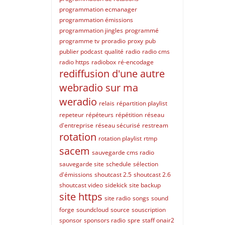
programmation ecmanager
programmation émissions
programmation jingles
programmé
programme tv
proradio
proxy
pub
publier podcast
qualité
radio
radio cms
radio https
radiobox
ré-encodage
rediffusion d'une autre
webradio sur ma
weradio
relais
répartition playlist
repeteur
répéteurs
répétition
réseau
d'entreprise
réseau sécurisé
restream
rotation
rotation playlist
rtmp
sacem
sauvegarde cms radio
sauvegarde site
schedule
sélection
d'émissions
shoutcast 2.5
shoutcast 2.6
shoutcast video
sidekick
site backup
site https
site radio
songs
sound
forge
soundcloud
source
souscription
sponsor
sponsors radio
spre
staff onair2