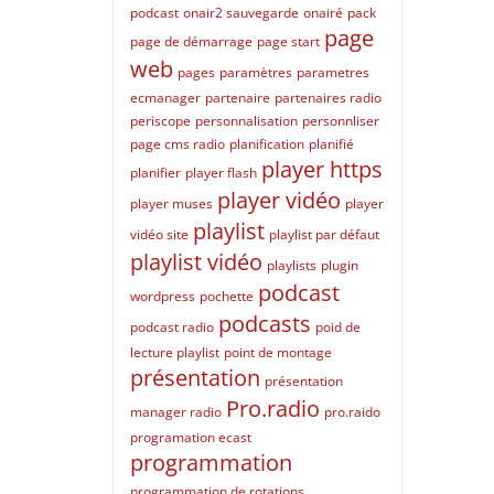
podcast
onair2 sauvegarde
onairé
pack
page
page de démarrage
page start
web
pages
paramètres
parametres
ecmanager
partenaire
partenaires radio
periscope
personnalisation
personnliser
page cms radio
planification
planifié
player https
planifier
player flash
player vidéo
player muses
player
playlist
vidéo site
playlist par défaut
playlist vidéo
playlists
plugin
podcast
wordpress
pochette
podcasts
podcast radio
poid de
lecture playlist
point de montage
présentation
présentation
Pro.radio
manager radio
pro.raido
programation ecast
programmation
programmation de rotations