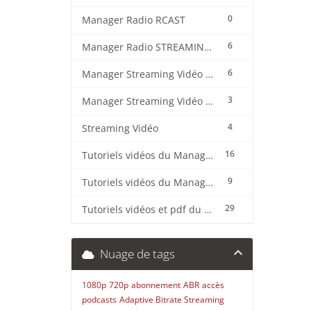
0
Manager Radio RCAST
6
Manager Radio STREAMING CENTER
6
Manager Streaming Vidéo TVMCP
3
Manager Streaming Vidéo VDO
4
Streaming Vidéo
16
Tutoriels vidéos du Manager Radio CentovaCast
9
Tutoriels vidéos du Manager Radio STREAMING CENTER
29
Tutoriels vidéos et pdf du CMS Radio Wordpress + OnAir2/Pro.Radio
Nuage de tags
1080p
720p
abonnement
ABR
accès
podcasts
Adaptive Bitrate Streaming