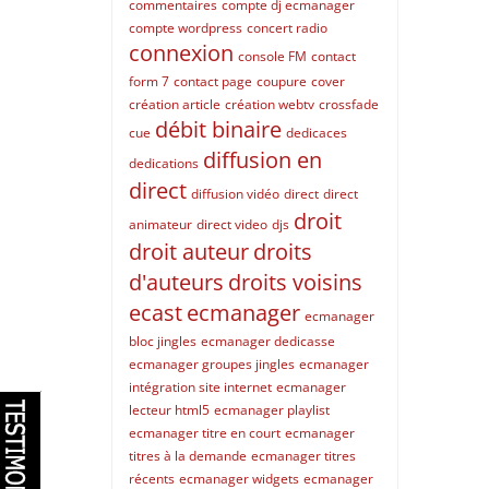
commentaires
compte dj ecmanager
compte wordpress
concert radio
connexion
console FM
contact
form 7
contact page
coupure
cover
création article
création webtv
crossfade
débit binaire
cue
dedicaces
diffusion en
dedications
direct
diffusion vidéo
direct
direct
droit
animateur
direct video
djs
droit auteur
droits
d'auteurs
droits voisins
ecast
ecmanager
ecmanager
bloc jingles
ecmanager dedicasse
ecmanager groupes jingles
ecmanager
intégration site internet
ecmanager
lecteur html5
ecmanager playlist
ecmanager titre en court
ecmanager
titres à la demande
ecmanager titres
récents
ecmanager widgets
ecmanager