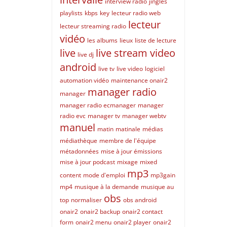
interview radio
jingles
playlists
kbps
key
lecteur radio web
lecteur
lecteur streaming radio
vidéo
les albums
lieux
liste de lecture
live
live stream video
live dj
android
live tv
live video
logiciel
automation vidéo
maintenance onair2
manager radio
manager
manager radio ecmanager
manager
radio evc
manager tv
manager webtv
manuel
matin
matinale
médias
médiathèque
membre de l'équipe
métadonnées
mise à jour émissions
mise à jour podcast
mixage
mixed
mp3
content
mode d'emploi
mp3gain
mp4
musique à la demande
musique au
obs
top
normaliser
obs android
onair2
onair2 backup
onair2 contact
form
onair2 menu
onair2 player
onair2