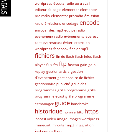
wordpress
écoute radio au travail
editeur de page
elementor
elementor
pro.radio
elementor proradio
émission
encode
radio
émissions
encodage
envoyer des mp3
equipe radio
evenement radio
événements
everest
cast
everestcast
éviter
extension
wordpress
facebook
fichier mp3
fichiers
fin du flash
flash infos
flash
ftp
player
flux
fm
fuseau
gain
gain
replay
gestion article
gestion
d'evenement
gestionnaire de fichier
gestionnaire publicité
grille des
programmes
grille programme
grille
programme ecast
grille programme
guide
ecmanager
handbrake
historique
https
horaire
http
icecast video
image
images wordpress
immediat
importer mp3
intégration
intervalle