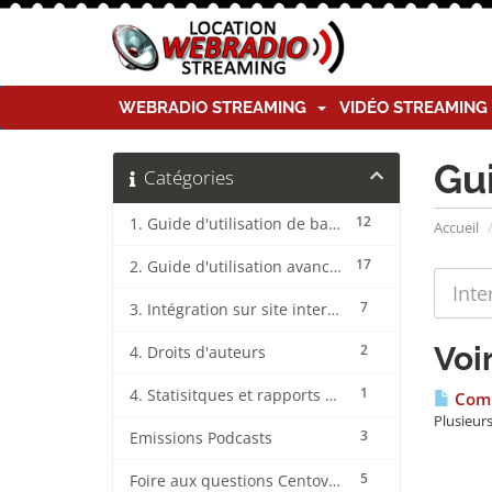
WEBRADIO STREAMING
VIDÉO STREAMIN
Gu
Catégories
12
1. Guide d'utilisation de base CentovaCast
Accueil
17
2. Guide d'utilisation avancée CentovaCast
7
3. Intégration sur site internet CentovaCast
Voi
2
4. Droits d'auteurs
1
4. Statisitques et rapports CentovaCast
Comm
Plusieurs
3
Emissions Podcasts
5
Foire aux questions CentovaCast