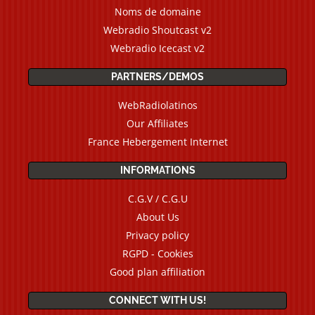
Noms de domaine
Webradio Shoutcast v2
Webradio Icecast v2
PARTNERS/DEMOS
WebRadiolatinos
Our Affiliates
France Hebergement Internet
INFORMATIONS
C.G.V / C.G.U
About Us
Privacy policy
RGPD - Cookies
Good plan affiliation
CONNECT WITH US!