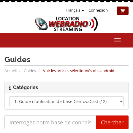
Français
Connexion
Bascul
la
naviga
Guides
Accueil
Guides
Voir les articles sélectionnés obs android
Catégories