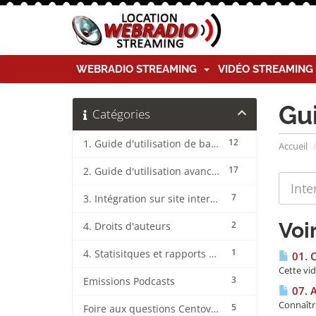
WEBRADIO STREAMING
VIDÉO STREAMIN
Gu
Catégories
12
1. Guide d'utilisation de base CentovaCast
Accueil
17
2. Guide d'utilisation avancée CentovaCast
7
3. Intégration sur site internet CentovaCast
Voi
2
4. Droits d'auteurs
1
4. Statisitques et rapports CentovaCast
01. 
Cette vi
3
Emissions Podcasts
07. 
Connaîtr
5
Foire aux questions CentovaCast