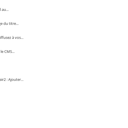
au...
 du titre...
fusez à vos...
le CMS...
2 : Ajouter...