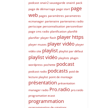
podcast
onair2 sauvegarde
onairé
pack
page
page de démarrage
page start
web
pages
paramètres
parametres
ecmanager
partenaire
partenaires radio
periscope
personnalisation
personnliser
page cms radio
planification
planifié
player https
planifier
player flash
player vidéo
player muses
player
playlist
vidéo site
playlist par défaut
playlist vidéo
playlists
plugin
podcast
wordpress
pochette
podcasts
podcast radio
poid de
lecture playlist
point de montage
présentation
présentation
Pro.radio
manager radio
pro.raido
programation ecast
programmation
programmation de rotations