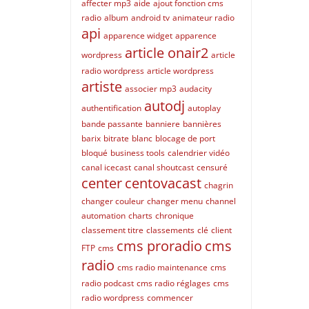
affecter mp3
aide
ajout fonction cms
radio
album
android tv
animateur radio
api
apparence widget
apparence
article onair2
wordpress
article
radio wordpress
article wordpress
artiste
associer mp3
audacity
autodj
authentification
autoplay
bande passante
banniere
bannières
barix
bitrate
blanc
blocage de port
bloqué
business tools
calendrier vidéo
canal icecast
canal shoutcast
censuré
center
centovacast
chagrin
changer couleur
changer menu
channel
automation
charts
chronique
classement titre
classements
clé
client
cms proradio
cms
FTP
cms
radio
cms radio maintenance
cms
radio podcast
cms radio réglages
cms
radio wordpress
commencer