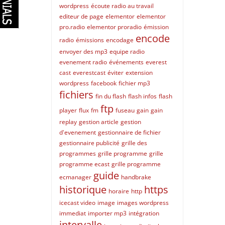
wordpress
écoute radio au travail
editeur de page
elementor
elementor
pro.radio
elementor proradio
émission
encode
radio
émissions
encodage
envoyer des mp3
equipe radio
evenement radio
événements
everest
cast
everestcast
éviter
extension
wordpress
facebook
fichier mp3
fichiers
fin du flash
flash infos
flash
ftp
player
flux
fm
fuseau
gain
gain
replay
gestion article
gestion
d'evenement
gestionnaire de fichier
gestionnaire publicité
grille des
programmes
grille programme
grille
programme ecast
grille programme
guide
ecmanager
handbrake
historique
https
horaire
http
icecast video
image
images wordpress
immediat
importer mp3
intégration
intervalle