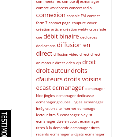
commentaires
compte dj ecmanager
compte wordpress
concert radio
connexion
console FM
contact
form 7
contact page
coupure
cover
création article
création webtv
crossfade
débit binaire
cue
dedicaces
diffusion en
dedications
direct
diffusion vidéo
direct
direct
droit
animateur
direct video
djs
droit auteur
droits
d'auteurs
droits voisins
ecast
ecmanager
ecmanager
bloc jingles
ecmanager dedicasse
ecmanager groupes jingles
ecmanager
intégration site internet
ecmanager
lecteur html5
ecmanager playlist
ecmanager titre en court
ecmanager
titres à la demande
ecmanager titres
récents
ecmanager widgets
ecmanager