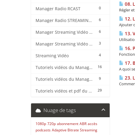
08. 
0
Manager Radio RCAST
Régler et
12. L
6
Manager Radio STREAMING CENTER
Ajouter o
6
Manager Streaming Vidéo TVMCP
13. V
Utilisat
3
Manager Streaming Vidéo VDO
16. P
Fonctionn
4
Streaming Vidéo
17. 
16
Tutoriels vidéos du Manager Radio CentovaCast
A quoi s
23. 
9
Tutoriels vidéos du Manager Radio STREAMING CENTER
Comment 
29
Tutoriels vidéos et pdf du CMS Radio Wordpress + OnAir2/Pro.Radio
Nuage de tags
1080p
720p
abonnement
ABR
accès
podcasts
Adaptive Bitrate Streaming