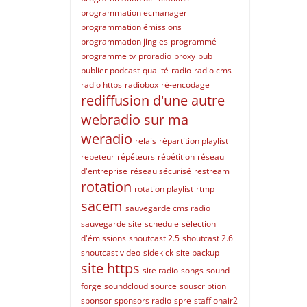
programmation ecmanager
programmation émissions
programmation jingles
programmé
programme tv
proradio
proxy
pub
publier podcast
qualité
radio
radio cms
radio https
radiobox
ré-encodage
rediffusion d'une autre
webradio sur ma
weradio
relais
répartition playlist
repeteur
répéteurs
répétition
réseau
d'entreprise
réseau sécurisé
restream
rotation
rotation playlist
rtmp
sacem
sauvegarde cms radio
sauvegarde site
schedule
sélection
d'émissions
shoutcast 2.5
shoutcast 2.6
shoutcast video
sidekick
site backup
site https
site radio
songs
sound
forge
soundcloud
source
souscription
sponsor
sponsors radio
spre
staff onair2