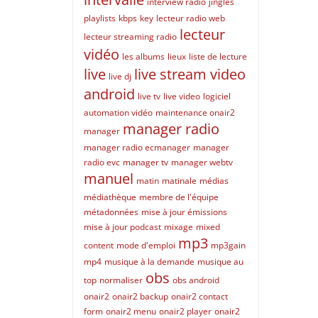
interview radio
jingles
playlists
kbps
key
lecteur radio web
lecteur
lecteur streaming radio
vidéo
les albums
lieux
liste de lecture
live
live stream video
live dj
android
live tv
live video
logiciel
automation vidéo
maintenance onair2
manager radio
manager
manager radio ecmanager
manager
radio evc
manager tv
manager webtv
manuel
matin
matinale
médias
médiathèque
membre de l'équipe
métadonnées
mise à jour émissions
mise à jour podcast
mixage
mixed
mp3
content
mode d'emploi
mp3gain
mp4
musique à la demande
musique au
obs
top
normaliser
obs android
onair2
onair2 backup
onair2 contact
form
onair2 menu
onair2 player
onair2