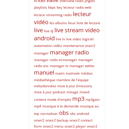
interview radio
jingles
playlists
kbps
key
lecteur radio web
lecteur
lecteur streaming radio
vidéo
les albums
lieux
liste de lecture
live
live stream video
live dj
android
live tv
live video
logiciel
automation vidéo
maintenance onair2
manager radio
manager
manager radio ecmanager
manager
radio evc
manager tv
manager webtv
manuel
matin
matinale
médias
médiathèque
membre de l'équipe
métadonnées
mise à jour émissions
mise à jour podcast
mixage
mixed
mp3
content
mode d'emploi
mp3gain
mp4
musique à la demande
musique au
obs
top
normaliser
obs android
onair2
onair2 backup
onair2 contact
form
onair2 menu
onair2 player
onair2