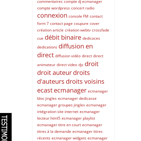
commentaires
compte dj ecmanager
compte wordpress
concert radio
connexion
console FM
contact
form 7
contact page
coupure
cover
création article
création webtv
crossfade
débit binaire
cue
dedicaces
diffusion en
dedications
direct
diffusion vidéo
direct
direct
droit
animateur
direct video
djs
droit auteur
droits
d'auteurs
droits voisins
ecast
ecmanager
ecmanager
bloc jingles
ecmanager dedicasse
ecmanager groupes jingles
ecmanager
intégration site internet
ecmanager
lecteur html5
ecmanager playlist
ecmanager titre en court
ecmanager
titres à la demande
ecmanager titres
récents
ecmanager widgets
ecmanager