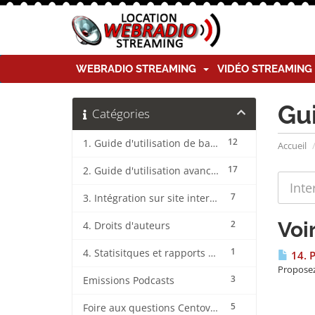
WEBRADIO STREAMING
VIDÉO STREAMIN
Gu
Catégories
12
1. Guide d'utilisation de base CentovaCast
Accueil
17
2. Guide d'utilisation avancée CentovaCast
7
3. Intégration sur site internet CentovaCast
Voi
2
4. Droits d'auteurs
1
4. Statisitques et rapports CentovaCast
14. 
Proposez 
3
Emissions Podcasts
5
Foire aux questions CentovaCast