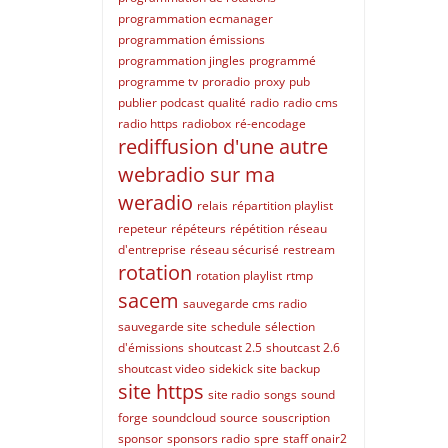
programmation ecmanager
programmation émissions
programmation jingles
programmé
programme tv
proradio
proxy
pub
publier podcast
qualité
radio
radio cms
radio https
radiobox
ré-encodage
rediffusion d'une autre
webradio sur ma
weradio
relais
répartition playlist
repeteur
répéteurs
répétition
réseau
d'entreprise
réseau sécurisé
restream
rotation
rotation playlist
rtmp
sacem
sauvegarde cms radio
sauvegarde site
schedule
sélection
d'émissions
shoutcast 2.5
shoutcast 2.6
shoutcast video
sidekick
site backup
site https
site radio
songs
sound
forge
soundcloud
source
souscription
sponsor
sponsors radio
spre
staff onair2