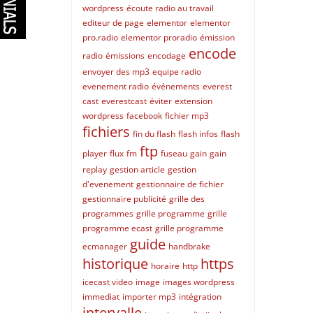
wordpress
écoute radio au travail
editeur de page
elementor
elementor
pro.radio
elementor proradio
émission
encode
radio
émissions
encodage
envoyer des mp3
equipe radio
evenement radio
événements
everest
cast
everestcast
éviter
extension
wordpress
facebook
fichier mp3
fichiers
fin du flash
flash infos
flash
ftp
player
flux
fm
fuseau
gain
gain
replay
gestion article
gestion
d'evenement
gestionnaire de fichier
gestionnaire publicité
grille des
programmes
grille programme
grille
programme ecast
grille programme
guide
ecmanager
handbrake
historique
https
horaire
http
icecast video
image
images wordpress
immediat
importer mp3
intégration
intervalle