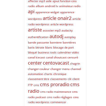
affecter mp3
aide
ajout fonction cms
radio
album
android tv
animateur radio
api
apparence widget
apparence
article onair2
wordpress
article
radio wordpress
article wordpress
artiste
associer mp3
audacity
autodj
authentification
autoplay
bande passante
banniere
bannières
barix
bitrate
blanc
blocage de port
bloqué
business tools
calendrier vidéo
canal icecast
canal shoutcast
censuré
center
centovacast
chagrin
changer couleur
changer menu
channel
automation
charts
chronique
classement titre
classements
clé
client
cms proradio
cms
FTP
cms
radio
cms radio maintenance
cms
radio podcast
cms radio réglages
cms
radio wordpress
commencer