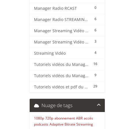
0
Manager Radio RCAST
6
Manager Radio STREAMING CENTER
6
Manager Streaming Vidéo TVMCP
3
Manager Streaming Vidéo VDO
4
Streaming Vidéo
16
Tutoriels vidéos du Manager Radio CentovaCast
9
Tutoriels vidéos du Manager Radio STREAMING CENTER
29
Tutoriels vidéos et pdf du CMS Radio Wordpress + OnAir2/Pro.Radio
Nuage de tags
1080p
720p
abonnement
ABR
accès
podcasts
Adaptive Bitrate Streaming