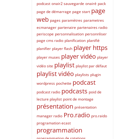
podcast
onair2 sauvegarde
onairé
pack
page
page de démarrage
page start
web
pages
paramètres
parametres
ecmanager
partenaire
partenaires radio
periscope
personnalisation
personnliser
page cms radio
planification
planifié
player https
planifier
player flash
player vidéo
player muses
player
playlist
vidéo site
playlist par défaut
playlist vidéo
playlists
plugin
podcast
wordpress
pochette
podcasts
podcast radio
poid de
lecture playlist
point de montage
présentation
présentation
Pro.radio
manager radio
pro.raido
programation ecast
programmation
programmation de rotations