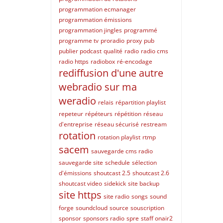
programmation ecmanager
programmation émissions
programmation jingles
programmé
programme tv
proradio
proxy
pub
publier podcast
qualité
radio
radio cms
radio https
radiobox
ré-encodage
rediffusion d'une autre
webradio sur ma
weradio
relais
répartition playlist
repeteur
répéteurs
répétition
réseau
d'entreprise
réseau sécurisé
restream
rotation
rotation playlist
rtmp
sacem
sauvegarde cms radio
sauvegarde site
schedule
sélection
d'émissions
shoutcast 2.5
shoutcast 2.6
shoutcast video
sidekick
site backup
site https
site radio
songs
sound
forge
soundcloud
source
souscription
sponsor
sponsors radio
spre
staff onair2