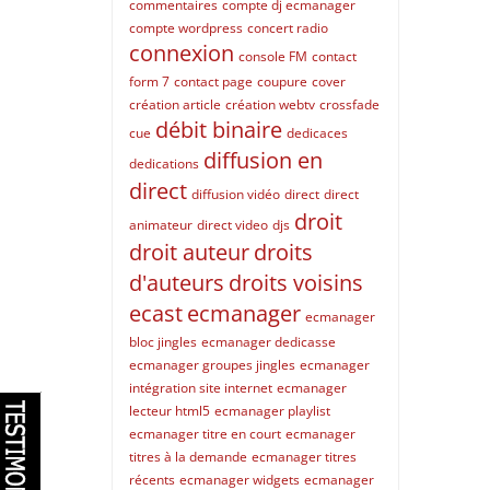
commentaires
compte dj ecmanager
compte wordpress
concert radio
connexion
console FM
contact
form 7
contact page
coupure
cover
création article
création webtv
crossfade
débit binaire
cue
dedicaces
diffusion en
dedications
direct
diffusion vidéo
direct
direct
droit
animateur
direct video
djs
droit auteur
droits
d'auteurs
droits voisins
ecast
ecmanager
ecmanager
bloc jingles
ecmanager dedicasse
ecmanager groupes jingles
ecmanager
intégration site internet
ecmanager
lecteur html5
ecmanager playlist
ecmanager titre en court
ecmanager
titres à la demande
ecmanager titres
récents
ecmanager widgets
ecmanager