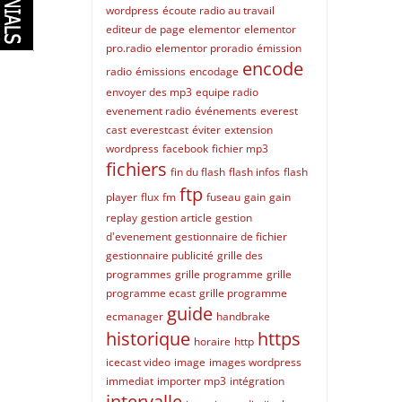
wordpress
écoute radio au travail
editeur de page
elementor
elementor
pro.radio
elementor proradio
émission
encode
radio
émissions
encodage
envoyer des mp3
equipe radio
evenement radio
événements
everest
cast
everestcast
éviter
extension
wordpress
facebook
fichier mp3
fichiers
fin du flash
flash infos
flash
ftp
player
flux
fm
fuseau
gain
gain
replay
gestion article
gestion
d'evenement
gestionnaire de fichier
gestionnaire publicité
grille des
programmes
grille programme
grille
programme ecast
grille programme
guide
ecmanager
handbrake
historique
https
horaire
http
icecast video
image
images wordpress
immediat
importer mp3
intégration
intervalle