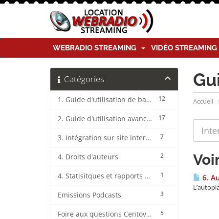
WEBRADIO STREAMING
VIDÉO STREAMIN
Gu
Catégories
12
1. Guide d'utilisation de base CentovaCast
Accueil
17
2. Guide d'utilisation avancée CentovaCast
7
3. Intégration sur site internet CentovaCast
Voi
2
4. Droits d'auteurs
1
4. Statisitques et rapports CentovaCast
6. A
L’autopla
3
Emissions Podcasts
5
Foire aux questions CentovaCast