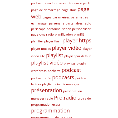
podcast
onair2 sauvegarde
onairé
pack
page
page de démarrage
page start
web
pages
paramètres
parametres
ecmanager
partenaire
partenaires radio
periscope
personnalisation
personnliser
page cms radio
planification
planifié
player https
planifier
player flash
player vidéo
player muses
player
playlist
vidéo site
playlist par défaut
playlist vidéo
playlists
plugin
podcast
wordpress
pochette
podcasts
podcast radio
poid de
lecture playlist
point de montage
présentation
présentation
Pro.radio
manager radio
pro.raido
programation ecast
programmation
programmation de rotations