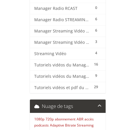
0
Manager Radio RCAST
6
Manager Radio STREAMING CENTER
6
Manager Streaming Vidéo TVMCP
3
Manager Streaming Vidéo VDO
4
Streaming Vidéo
16
Tutoriels vidéos du Manager Radio CentovaCast
9
Tutoriels vidéos du Manager Radio STREAMING CENTER
29
Tutoriels vidéos et pdf du CMS Radio Wordpress + OnAir2/Pro.Radio
Nuage de tags
1080p
720p
abonnement
ABR
accès
podcasts
Adaptive Bitrate Streaming