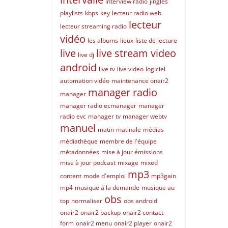
interview radio
jingles
playlists
kbps
key
lecteur radio web
lecteur
lecteur streaming radio
vidéo
les albums
lieux
liste de lecture
live
live stream video
live dj
android
live tv
live video
logiciel
automation vidéo
maintenance onair2
manager radio
manager
manager radio ecmanager
manager
radio evc
manager tv
manager webtv
manuel
matin
matinale
médias
médiathèque
membre de l'équipe
métadonnées
mise à jour émissions
mise à jour podcast
mixage
mixed
mp3
content
mode d'emploi
mp3gain
mp4
musique à la demande
musique au
obs
top
normaliser
obs android
onair2
onair2 backup
onair2 contact
form
onair2 menu
onair2 player
onair2