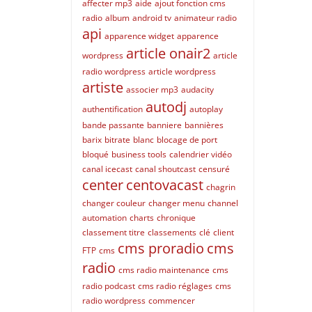
affecter mp3
aide
ajout fonction cms
radio
album
android tv
animateur radio
api
apparence widget
apparence
article onair2
wordpress
article
radio wordpress
article wordpress
artiste
associer mp3
audacity
autodj
authentification
autoplay
bande passante
banniere
bannières
barix
bitrate
blanc
blocage de port
bloqué
business tools
calendrier vidéo
canal icecast
canal shoutcast
censuré
center
centovacast
chagrin
changer couleur
changer menu
channel
automation
charts
chronique
classement titre
classements
clé
client
cms proradio
cms
FTP
cms
radio
cms radio maintenance
cms
radio podcast
cms radio réglages
cms
radio wordpress
commencer