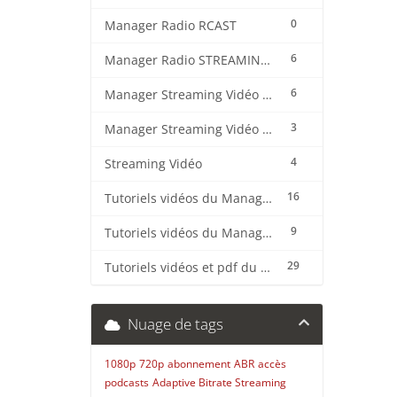
0
Manager Radio RCAST
6
Manager Radio STREAMING CENTER
6
Manager Streaming Vidéo TVMCP
3
Manager Streaming Vidéo VDO
4
Streaming Vidéo
16
Tutoriels vidéos du Manager Radio CentovaCast
9
Tutoriels vidéos du Manager Radio STREAMING CENTER
29
Tutoriels vidéos et pdf du CMS Radio Wordpress + OnAir2/Pro.Radio
Nuage de tags
1080p
720p
abonnement
ABR
accès
podcasts
Adaptive Bitrate Streaming