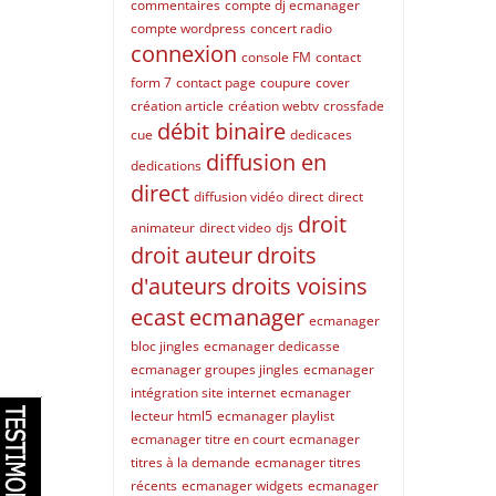
commentaires
compte dj ecmanager
compte wordpress
concert radio
connexion
console FM
contact
form 7
contact page
coupure
cover
création article
création webtv
crossfade
débit binaire
cue
dedicaces
diffusion en
dedications
direct
diffusion vidéo
direct
direct
droit
animateur
direct video
djs
droit auteur
droits
d'auteurs
droits voisins
ecast
ecmanager
ecmanager
bloc jingles
ecmanager dedicasse
ecmanager groupes jingles
ecmanager
intégration site internet
ecmanager
lecteur html5
ecmanager playlist
ecmanager titre en court
ecmanager
titres à la demande
ecmanager titres
récents
ecmanager widgets
ecmanager