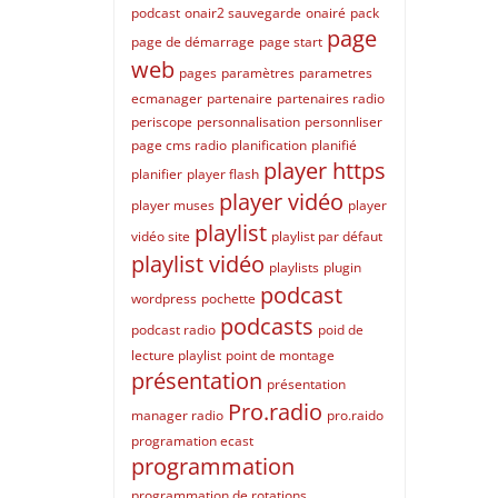
podcast
onair2 sauvegarde
onairé
pack
page
page de démarrage
page start
web
pages
paramètres
parametres
ecmanager
partenaire
partenaires radio
periscope
personnalisation
personnliser
page cms radio
planification
planifié
player https
planifier
player flash
player vidéo
player muses
player
playlist
vidéo site
playlist par défaut
playlist vidéo
playlists
plugin
podcast
wordpress
pochette
podcasts
podcast radio
poid de
lecture playlist
point de montage
présentation
présentation
Pro.radio
manager radio
pro.raido
programation ecast
programmation
programmation de rotations