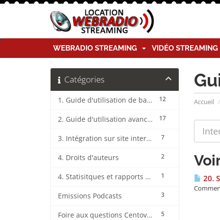
WEBRADIO STREAMING
VIDÉO STREAMIN
Gu
Catégories
12
1. Guide d'utilisation de base CentovaCast
Accueil
17
2. Guide d'utilisation avancée CentovaCast
7
3. Intégration sur site internet CentovaCast
Voi
2
4. Droits d'auteurs
1
4. Statisitques et rapports CentovaCast
20. S
Comment 
3
Emissions Podcasts
5
Foire aux questions CentovaCast