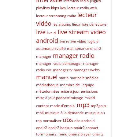
interview radio
jingles
playlists
kbps
key
lecteur radio web
lecteur
lecteur streaming radio
vidéo
les albums
lieux
liste de lecture
live
live stream video
live dj
android
live tv
live video
logiciel
automation vidéo
maintenance onair2
manager radio
manager
manager radio ecmanager
manager
radio evc
manager tv
manager webtv
manuel
matin
matinale
médias
médiathèque
membre de l'équipe
métadonnées
mise à jour émissions
mise à jour podcast
mixage
mixed
mp3
content
mode d'emploi
mp3gain
mp4
musique à la demande
musique au
obs
top
normaliser
obs android
onair2
onair2 backup
onair2 contact
form
onair2 menu
onair2 player
onair2