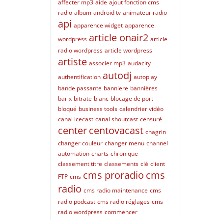
affecter mp3
aide
ajout fonction cms
radio
album
android tv
animateur radio
api
apparence widget
apparence
article onair2
wordpress
article
radio wordpress
article wordpress
artiste
associer mp3
audacity
autodj
authentification
autoplay
bande passante
banniere
bannières
barix
bitrate
blanc
blocage de port
bloqué
business tools
calendrier vidéo
canal icecast
canal shoutcast
censuré
center
centovacast
chagrin
changer couleur
changer menu
channel
automation
charts
chronique
classement titre
classements
clé
client
cms proradio
cms
FTP
cms
radio
cms radio maintenance
cms
radio podcast
cms radio réglages
cms
radio wordpress
commencer