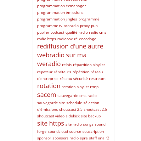
programmation ecmanager
programmation émissions
programmation jingles
programmé
programme tv
proradio
proxy
pub
publier podcast
qualité
radio
radio cms
radio https
radiobox
ré-encodage
rediffusion d'une autre
webradio sur ma
weradio
relais
répartition playlist
repeteur
répéteurs
répétition
réseau
d'entreprise
réseau sécurisé
restream
rotation
rotation playlist
rtmp
sacem
sauvegarde cms radio
sauvegarde site
schedule
sélection
d'émissions
shoutcast 2.5
shoutcast 2.6
shoutcast video
sidekick
site backup
site https
site radio
songs
sound
forge
soundcloud
source
souscription
sponsor
sponsors radio
spre
staff onair2