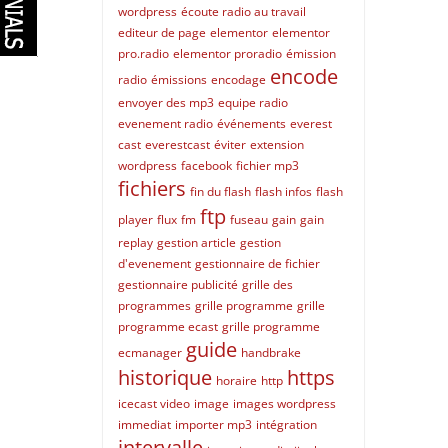
wordpress
écoute radio au travail
editeur de page
elementor
elementor
pro.radio
elementor proradio
émission
encode
radio
émissions
encodage
envoyer des mp3
equipe radio
evenement radio
événements
everest
cast
everestcast
éviter
extension
wordpress
facebook
fichier mp3
fichiers
fin du flash
flash infos
flash
ftp
player
flux
fm
fuseau
gain
gain
replay
gestion article
gestion
d'evenement
gestionnaire de fichier
gestionnaire publicité
grille des
programmes
grille programme
grille
programme ecast
grille programme
guide
ecmanager
handbrake
historique
https
horaire
http
icecast video
image
images wordpress
immediat
importer mp3
intégration
intervalle