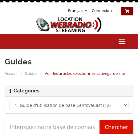
Français
Connexion
Bascul
la
naviga
Guides
Accueil
Guides
Voir les articles sélectionnés sauvegarde site
Catégories