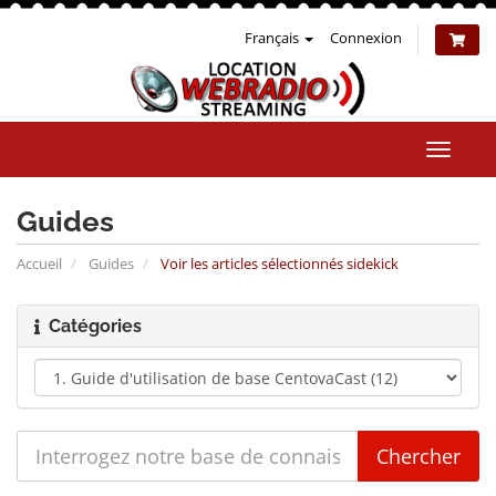
Français
Connexion
Bascul
la
naviga
Guides
Accueil
Guides
Voir les articles sélectionnés sidekick
Catégories