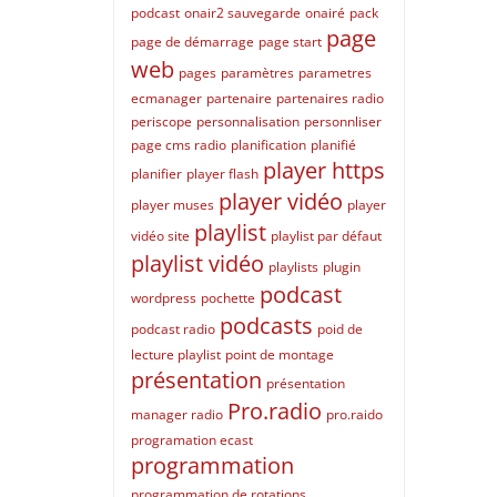
podcast
onair2 sauvegarde
onairé
pack
page
page de démarrage
page start
web
pages
paramètres
parametres
ecmanager
partenaire
partenaires radio
periscope
personnalisation
personnliser
page cms radio
planification
planifié
player https
planifier
player flash
player vidéo
player muses
player
playlist
vidéo site
playlist par défaut
playlist vidéo
playlists
plugin
podcast
wordpress
pochette
podcasts
podcast radio
poid de
lecture playlist
point de montage
présentation
présentation
Pro.radio
manager radio
pro.raido
programation ecast
programmation
programmation de rotations