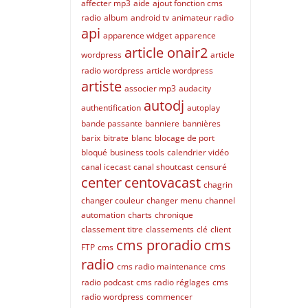
affecter mp3
aide
ajout fonction cms
radio
album
android tv
animateur radio
api
apparence widget
apparence
article onair2
wordpress
article
radio wordpress
article wordpress
artiste
associer mp3
audacity
autodj
authentification
autoplay
bande passante
banniere
bannières
barix
bitrate
blanc
blocage de port
bloqué
business tools
calendrier vidéo
canal icecast
canal shoutcast
censuré
center
centovacast
chagrin
changer couleur
changer menu
channel
automation
charts
chronique
classement titre
classements
clé
client
cms proradio
cms
FTP
cms
radio
cms radio maintenance
cms
radio podcast
cms radio réglages
cms
radio wordpress
commencer