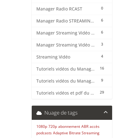
0
Manager Radio RCAST
6
Manager Radio STREAMING CENTER
6
Manager Streaming Vidéo TVMCP
3
Manager Streaming Vidéo VDO
4
Streaming Vidéo
16
Tutoriels vidéos du Manager Radio CentovaCast
9
Tutoriels vidéos du Manager Radio STREAMING CENTER
29
Tutoriels vidéos et pdf du CMS Radio Wordpress + OnAir2/Pro.Radio
Nuage de tags
1080p
720p
abonnement
ABR
accès
podcasts
Adaptive Bitrate Streaming