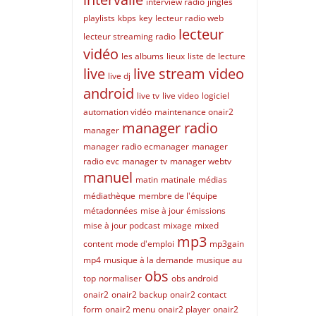
interview radio
jingles
playlists
kbps
key
lecteur radio web
lecteur
lecteur streaming radio
vidéo
les albums
lieux
liste de lecture
live
live stream video
live dj
android
live tv
live video
logiciel
automation vidéo
maintenance onair2
manager radio
manager
manager radio ecmanager
manager
radio evc
manager tv
manager webtv
manuel
matin
matinale
médias
médiathèque
membre de l'équipe
métadonnées
mise à jour émissions
mise à jour podcast
mixage
mixed
mp3
content
mode d'emploi
mp3gain
mp4
musique à la demande
musique au
obs
top
normaliser
obs android
onair2
onair2 backup
onair2 contact
form
onair2 menu
onair2 player
onair2