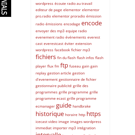
wordpress
écoute radio au travail
editeur de page
elementor
elementor
pro.radio
elementor proradio
émission
encode
radio
émissions
encodage
envoyer des mp3
equipe radio
evenement radio
événements
everest
cast
everestcast
éviter
extension
wordpress
facebook
fichier mp3
fichiers
fin du flash
flash infos
flash
ftp
player
flux
fm
fuseau
gain
gain
replay
gestion article
gestion
d'evenement
gestionnaire de fichier
gestionnaire publicité
grille des
programmes
grille programme
grille
programme ecast
grille programme
guide
ecmanager
handbrake
historique
https
horaire
http
icecast video
image
images wordpress
immediat
importer mp3
intégration
intervalle