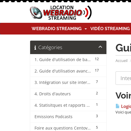
WEBRADIO STREAMING
VIDÉO STREAMIN
Gu
Catégories
12
1. Guide d'utilisation de base CentovaCast
Accueil
17
2. Guide d'utilisation avancée CentovaCast
7
3. Intégration sur site internet CentovaCast
Voi
2
4. Droits d'auteurs
1
4. Statisitques et rapports CentovaCast
Logic
Voici que
3
Emissions Podcasts
5
Foire aux questions CentovaCast