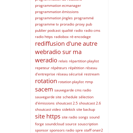
programmation ecmanager
programmation émissions
programmation jingles
programmé
programme tv
proradio
proxy
pub
publier podcast
qualité
radio
radio cms
radio https
radiobox
ré-encodage
rediffusion d'une autre
webradio sur ma
weradio
relais
répartition playlist
repeteur
répéteurs
répétition
réseau
d'entreprise
réseau sécurisé
restream
rotation
rotation playlist
rtmp
sacem
sauvegarde cms radio
sauvegarde site
schedule
sélection
d'émissions
shoutcast 2.5
shoutcast 2.6
shoutcast video
sidekick
site backup
site https
site radio
songs
sound
forge
soundcloud
source
souscription
sponsor
sponsors radio
spre
staff onair2