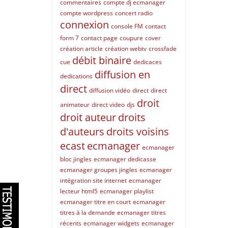
commentaires
compte dj ecmanager
compte wordpress
concert radio
connexion
console FM
contact
form 7
contact page
coupure
cover
création article
création webtv
crossfade
débit binaire
cue
dedicaces
diffusion en
dedications
direct
diffusion vidéo
direct
direct
droit
animateur
direct video
djs
droit auteur
droits
d'auteurs
droits voisins
ecast
ecmanager
ecmanager
bloc jingles
ecmanager dedicasse
ecmanager groupes jingles
ecmanager
intégration site internet
ecmanager
lecteur html5
ecmanager playlist
ecmanager titre en court
ecmanager
titres à la demande
ecmanager titres
récents
ecmanager widgets
ecmanager