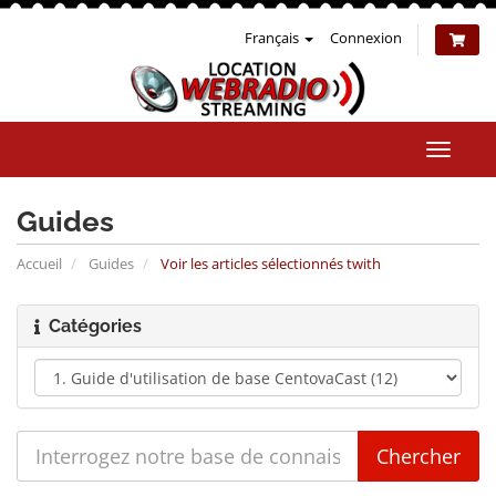
Français
Connexion
Bascul
la
naviga
Guides
Accueil
Guides
Voir les articles sélectionnés twith
Catégories