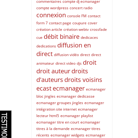
commentaires
compte dj ecmanager
compte wordpress
concert radio
connexion
console FM
contact
form 7
contact page
coupure
cover
création article
création webtv
crossfade
débit binaire
cue
dedicaces
diffusion en
dedications
direct
diffusion vidéo
direct
direct
droit
animateur
direct video
djs
droit auteur
droits
d'auteurs
droits voisins
ecast
ecmanager
ecmanager
bloc jingles
ecmanager dedicasse
ecmanager groupes jingles
ecmanager
intégration site internet
ecmanager
lecteur html5
ecmanager playlist
ecmanager titre en court
ecmanager
titres à la demande
ecmanager titres
récents
ecmanager widgets
ecmanager