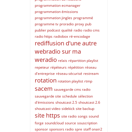
programmation ecmanager
programmation émissions
programmation jingles
programmé
programme tv
proradio
proxy
pub
publier podcast
qualité
radio
radio cms
radio https
radiobox
ré-encodage
rediffusion d'une autre
webradio sur ma
weradio
relais
répartition playlist
repeteur
répéteurs
répétition
réseau
d'entreprise
réseau sécurisé
restream
rotation
rotation playlist
rtmp
sacem
sauvegarde cms radio
sauvegarde site
schedule
sélection
d'émissions
shoutcast 2.5
shoutcast 2.6
shoutcast video
sidekick
site backup
site https
site radio
songs
sound
forge
soundcloud
source
souscription
sponsor
sponsors radio
spre
staff onair2