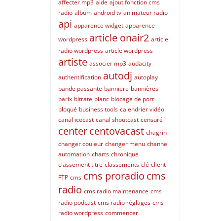
affecter mp3
aide
ajout fonction cms
radio
album
android tv
animateur radio
api
apparence widget
apparence
article onair2
wordpress
article
radio wordpress
article wordpress
artiste
associer mp3
audacity
autodj
authentification
autoplay
bande passante
banniere
bannières
barix
bitrate
blanc
blocage de port
bloqué
business tools
calendrier vidéo
canal icecast
canal shoutcast
censuré
center
centovacast
chagrin
changer couleur
changer menu
channel
automation
charts
chronique
classement titre
classements
clé
client
cms proradio
cms
FTP
cms
radio
cms radio maintenance
cms
radio podcast
cms radio réglages
cms
radio wordpress
commencer