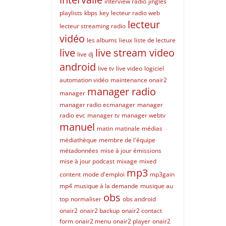
interview radio
jingles
playlists
kbps
key
lecteur radio web
lecteur
lecteur streaming radio
vidéo
les albums
lieux
liste de lecture
live
live stream video
live dj
android
live tv
live video
logiciel
automation vidéo
maintenance onair2
manager radio
manager
manager radio ecmanager
manager
radio evc
manager tv
manager webtv
manuel
matin
matinale
médias
médiathèque
membre de l'équipe
métadonnées
mise à jour émissions
mise à jour podcast
mixage
mixed
mp3
content
mode d'emploi
mp3gain
mp4
musique à la demande
musique au
obs
top
normaliser
obs android
onair2
onair2 backup
onair2 contact
form
onair2 menu
onair2 player
onair2