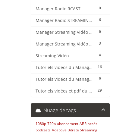
0
Manager Radio RCAST
6
Manager Radio STREAMING CENTER
6
Manager Streaming Vidéo TVMCP
3
Manager Streaming Vidéo VDO
4
Streaming Vidéo
16
Tutoriels vidéos du Manager Radio CentovaCast
9
Tutoriels vidéos du Manager Radio STREAMING CENTER
29
Tutoriels vidéos et pdf du CMS Radio Wordpress + OnAir2/Pro.Radio
Nuage de tags
1080p
720p
abonnement
ABR
accès
podcasts
Adaptive Bitrate Streaming