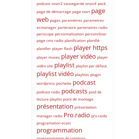
podcast
onair2 sauvegarde
onairé
pack
page
page de démarrage
page start
web
pages
paramètres
parametres
ecmanager
partenaire
partenaires radio
periscope
personnalisation
personnliser
page cms radio
planification
planifié
player https
planifier
player flash
player vidéo
player muses
player
playlist
vidéo site
playlist par défaut
playlist vidéo
playlists
plugin
podcast
wordpress
pochette
podcasts
podcast radio
poid de
lecture playlist
point de montage
présentation
présentation
Pro.radio
manager radio
pro.raido
programation ecast
programmation
programmation de rotations