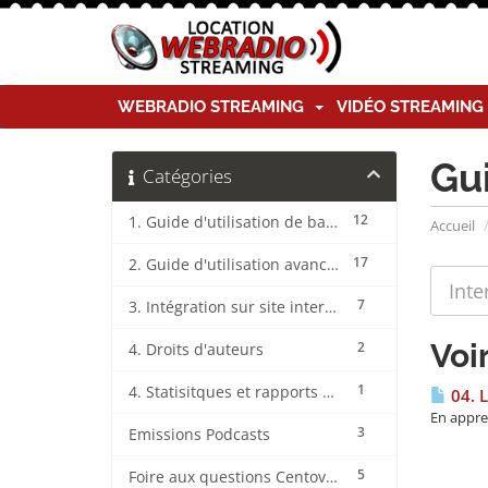
WEBRADIO STREAMING
VIDÉO STREAMIN
Gu
Catégories
12
1. Guide d'utilisation de base CentovaCast
Accueil
17
2. Guide d'utilisation avancée CentovaCast
7
3. Intégration sur site internet CentovaCast
Voi
2
4. Droits d'auteurs
1
4. Statisitques et rapports CentovaCast
04. L
En appren
3
Emissions Podcasts
5
Foire aux questions CentovaCast