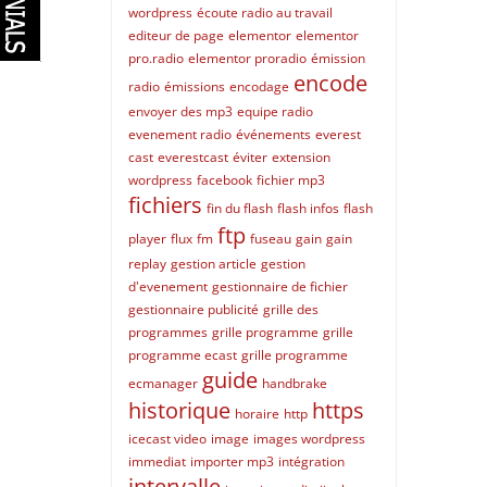
wordpress
écoute radio au travail
editeur de page
elementor
elementor
pro.radio
elementor proradio
émission
encode
radio
émissions
encodage
envoyer des mp3
equipe radio
evenement radio
événements
everest
cast
everestcast
éviter
extension
wordpress
facebook
fichier mp3
fichiers
fin du flash
flash infos
flash
ftp
player
flux
fm
fuseau
gain
gain
replay
gestion article
gestion
d'evenement
gestionnaire de fichier
gestionnaire publicité
grille des
programmes
grille programme
grille
programme ecast
grille programme
guide
ecmanager
handbrake
historique
https
horaire
http
icecast video
image
images wordpress
immediat
importer mp3
intégration
intervalle