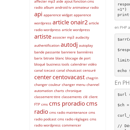
affecter mp3
aide
ajout fonction cms
respo
radio
album
android tv
animateur radio
=1")

api
print
apparence widget
apparence
article onair2
wordpress
article
en PHP av
radio wordpress
article wordpress
artiste
associer mp3
audacity
$arrC
autodj
authentification
autoplay
$resp
bande passante
banniere
bannières
barix
bitrate
blanc
blocage de port
limit
bloqué
business tools
calendrier vidéo
canal icecast
canal shoutcast
censuré
center
centovacast
chagrin
En PH
changer couleur
changer menu
channel
automation
charts
chronique
$url 
classement titre
classements
clé
client
cms proradio
cms
FTP
cms
$ch =
radio
cms radio maintenance
cms
curl_
radio podcast
cms radio réglages
cms
radio wordpress
commencer
// Dé