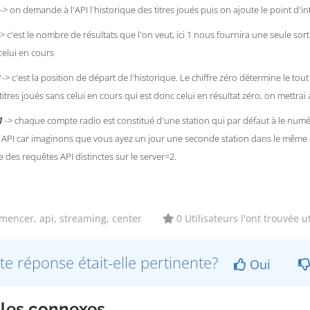
-> on demande à l'API l'historique des titres joués puis on ajoute le point d'in
> c'est le nombre de résultats que l'on veut, ici 1 nous fournira une seule sort
celui en cours
-> c'est la position de départ de l'historique. Le chiffre zéro détermine le tou
titres joués sans celui en cours qui est donc celui en résultat zéro, on mettrai 
1
-> chaque compte radio est constitué d'une station qui par défaut à le numéro
 API car imaginons que vous ayez un jour une seconde station dans le même c
re des requêtes API distinctes sur le server=2.
encer, api, streaming, center
0 Utilisateurs l'ont trouvée ut
te réponse était-elle pertinente?
Oui
cles connexes