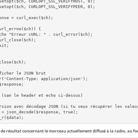
setopt($ch, CURLOPT_SSL_VERIFYHOST, 0);

setopt($ch, CURLOPT_SSL_VERIFYPEER, 0);

onse = curl_exec($ch);

url_errno($ch)) {

close($ch);

ficher le JSON brut

r('Content-Type: application/json');

$response;

 (san le header et echo ci-dessus)

rsion avec décodage JSON (si tu veux récupérer les valeur
 = json_decode($response, true);

de résultat concernant le morceau actuellement diffusé à la radio, au fo