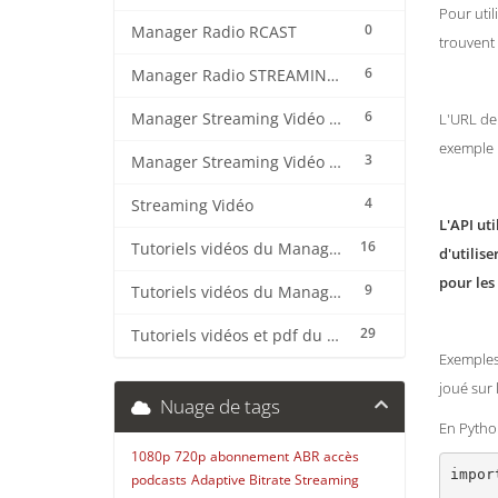
Pour util
0
Manager Radio RCAST
trouvent 
6
Manager Radio STREAMING CENTER
6
Manager Streaming Vidéo TVMCP
L'URL de 
exemple 
3
Manager Streaming Vidéo VDO
4
Streaming Vidéo
L'API ut
16
Tutoriels vidéos du Manager Radio CentovaCast
d'utilis
pour les
9
Tutoriels vidéos du Manager Radio STREAMING CENTER
29
Tutoriels vidéos et pdf du CMS Radio Wordpress + OnAir2/Pro.Radio
Exemples 
joué sur 
Nuage de tags
En Pytho
1080p
720p
abonnement
ABR
accès
impor
podcasts
Adaptive Bitrate Streaming