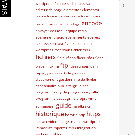
wordpress
écoute radio au travail
{

editeur de page
elementor
elementor
	"count"
pro.radio
elementor proradio
émission
	"next":"https://stream.webradiolatinos.com:1030/api/v2/histo
encode
	"previous"
radio
émissions
encodage
	"result
envoyer des mp3
equipe radio
	
evenement radio
événements
everest
		"id
cast
everestcast
éviter
extension
		"img_url":"https://stream.w
		"ts":
wordpress
facebook
fichier mp3
		"metadata":"BIG NELO, J
fichiers
fin du flash
flash infos
flash
		"author":"BIG 
ftp
		"auth
player
flux
fm
fuseau
gain
gain
		"title":"
replay
gestion article
gestion
		"ge
d'evenement
gestionnaire de fichier
		"perfo
gestionnaire publicité
grille des
		"ly
programmes
grille programme
grille
		"com
		"pub
programme ecast
grille programme
		"la
guide
ecmanager
handbrake
		"playlist_
historique
https
		"dj_name":"La
horaire
http
		"n_l
icecast video
image
images wordpress
		"len
immediat
importer mp3
intégration
		"img_medium_url":"https://s
intervalle