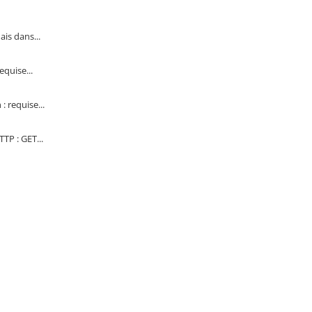
ais dans...
quise...
 requise...
TP : GET...