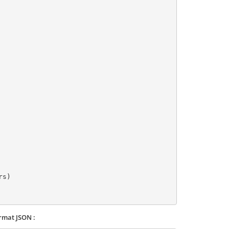
s)

rmat JSON :