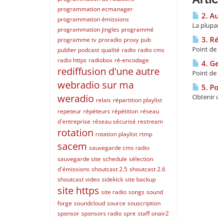
programmation ecmanager
2. Au
programmation émissions
La plupar
programmation jingles
programmé
3. Ré
programme tv
proradio
proxy
pub
Point de 
publier podcast
qualité
radio
radio cms
radio https
radiobox
ré-encodage
4. Ge
rediffusion d'une autre
Point de 
webradio sur ma
5. Po
weradio
Obtenir u
relais
répartition playlist
repeteur
répéteurs
répétition
réseau
d'entreprise
réseau sécurisé
restream
rotation
rotation playlist
rtmp
sacem
sauvegarde cms radio
sauvegarde site
schedule
sélection
d'émissions
shoutcast 2.5
shoutcast 2.6
shoutcast video
sidekick
site backup
site https
site radio
songs
sound
forge
soundcloud
source
souscription
sponsor
sponsors radio
spre
staff onair2