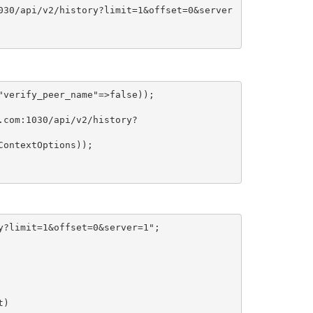
030/api/v2/history?limit=1&offset=0&server
verify_peer_name"=>false)); 

com:1030/api/v2/history?

ontextOptions));

?limit=1&offset=0&server=1";

)
