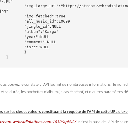
m.jpg"

ream.webradiolatinos.com:1030/media/tracks/trackImage10699_l
jpg"

fetched":true

music_id":10699

gle_id":NULL

um":"Karga"

ear":NULL

mment":NULL

src":NULL

	}



s pouvez le constater, l'API fournit de nombreuses informations : le nom du 
e et sa durée, les pochettes d'album (le cas échéant) et d'autres paramètres d
s sur les clés et valeurs constituant la requête de l'API de cette URL d'ex
/stream.webradiolatinos.com:1030/api/v2/
-> c'est la base de l'API de ce 