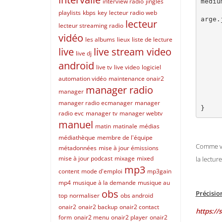
interview radio
jingles
mediu
		"img_large_url":"https://st
playlists
kbps
key
lecteur radio web
arge.
lecteur
lecteur streaming radio
		"img_
vidéo
		"all_
les albums
lieux
liste de lecture
		"jin
live
live stream video
live dj
		"alb
android
		"y
live tv
live video
logiciel
		"co
automation vidéo
maintenance onair2
		"i
manager radio
	
manager
	]
manager radio ecmanager
manager
}
radio evc
manager tv
manager webtv
manuel
matin
matinale
médias
médiathèque
membre de l'équipe
Comme vou
métadonnées
mise à jour émissions
mise à jour podcast
mixage
mixed
la lectur
mp3
content
mode d'emploi
mp3gain
mp4
musique à la demande
musique au
obs
Précision
top
normaliser
obs android
onair2
onair2 backup
onair2 contact
https:/
form
onair2 menu
onair2 player
onair2