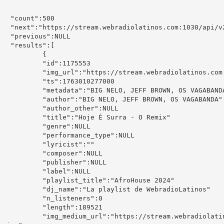
:500

ry?limit=1&offset=1&server=1"

:NULL

s":[

	{

":1175553

ebradiolatinos.com:1030/media/tracks/trackImage10699.jpg"

1763010277000

EFF BROWN, OS VAGABANDA - Hoje É Surra - O Remix"

NELO, JEFF BROWN, OS VAGABANDA"

or_other":NULL

Hoje É Surra - O Remix"

nre":NULL

rmance_type":NULL

ricist":""

poser":NULL

lisher":NULL

bel":NULL

title":"AfroHouse 2024"

 playlist de WebradioLatinos"

isteners":0

gth":189521

tream.webradiolatinos.com:1030/media/tracks/trackImage10699_