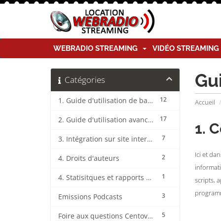
WEBRADIO STREAMING
VIDÉO STREAMIN
Gu
Catégories
12
1. Guide d'utilisation de base CentovaCast
Accueil
17
2. Guide d'utilisation avancée CentovaCast
1. 
7
3. Intégration sur site internet CentovaCast
Ici et da
2
4. Droits d'auteurs
informat
1
4. Statisitques et rapports CentovaCast
scripts, 
programm
3
Emissions Podcasts
5
Foire aux questions CentovaCast