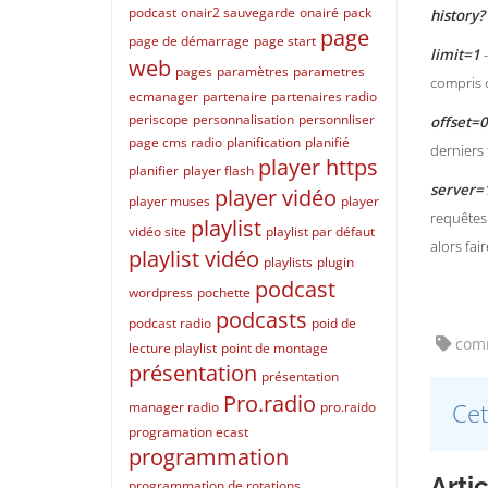
podcast
onair2 sauvegarde
onairé
pack
history?
page
page de démarrage
page start
limit=1
-
web
pages
paramètres
parametres
compris 
ecmanager
partenaire
partenaires radio
periscope
personnalisation
personnliser
offset=0
page cms radio
planification
planifié
derniers 
player https
planifier
player flash
server=
player vidéo
player muses
player
requêtes
playlist
vidéo site
playlist par défaut
alors fai
playlist vidéo
playlists
plugin
podcast
wordpress
pochette
podcasts
podcast radio
poid de
comm
lecture playlist
point de montage
présentation
présentation
Pro.radio
Cet
manager radio
pro.raido
programation ecast
programmation
Arti
programmation de rotations