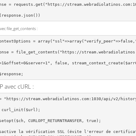
nse = requests.get("https://stream.webradiolatinos.com:1
(response.json())
ec file_get_contents :
ontextOptions = array("ssl"=>array("verify_peer"=>false,"
onse = file_get_contents("https://stream.webradiolatinos.
=1&offset=0&server=1", false, stream_context_create($arrC
P avec cURL :
= "https://stream.webradiolatinos.com:1030/api/v2/history
 curl_init($url);

setopt($ch, CURLOPT_RETURNTRANSFER, true);

sactive la vérification SSL (évite l'erreur de certificat