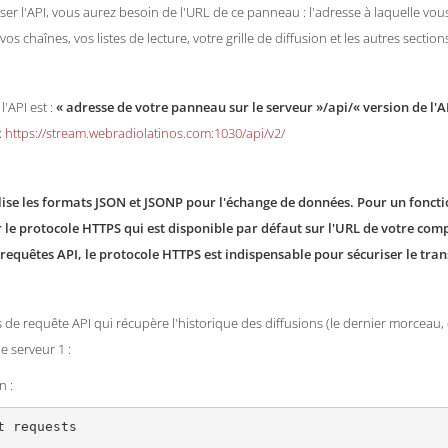
iser l'API, vous aurez besoin de l'URL de ce panneau : l'adresse à laquelle vou
vos chaînes, vos listes de lecture, votre grille de diffusion et les autres section
l'API est :
« adresse de votre panneau sur le serveur »/api/« version de l'A
:
https://stream.webradiolatinos.com:1030/api/v2/
ilise les formats JSON et JSONP pour l'échange de données. Pour un fo
er le protocole HTTPS qui est disponible par défaut sur l'URL de votre comp
 requêtes API, le protocole HTTPS est indispensable pour sécuriser le tran
de requête API qui récupère l'historique des diffusions (le dernier morceau, qu
le serveur 1 :
n :
t requests
