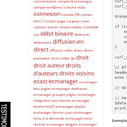
curl_
commentaires
compte dj ecmanager
curl_
compte wordpress
concert radio
connexion
console FM
contact
$resp
form 7
contact page
coupure
cover
if (c
création article
création webtv
crossfade
    echo "Erreur cURL: " . curl_error($ch);

débit binaire
cue
dedicaces
    curl_close($ch);

diffusion en
    exit;

dedications
}

direct
diffusion vidéo
direct
direct
droit
curl_
animateur
direct video
djs
droit auteur
droits
// Af
d'auteurs
droits voisins
heade
echo 
ecast
ecmanager
ecmanager
// OU
bloc jingles
ecmanager dedicasse
ecmanager groupes jingles
ecmanager
// Ve
intégration site internet
ecmanager
$data
lecteur html5
ecmanager playlist
ecmanager titre en court
ecmanager
titres à la demande
ecmanager titres
Exemple 
récents
ecmanager widgets
ecmanager