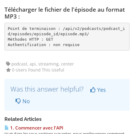
Télécharger le fichier de l'épisode au format
MP3 :
Point de terminaison : /api/v2/podcasts/podcast_i
d/episodes/episode_id/episode.mp3/

Méthodes HTTP : GET

Authentification : non requise
podcast, api, streaming, center
0 Users Found This Useful
Was this answer helpful?
Yes
No
Related Articles
1. Commencer avec l'API
Ici et dans les sous-sections suivantes, nous expliquerons comment