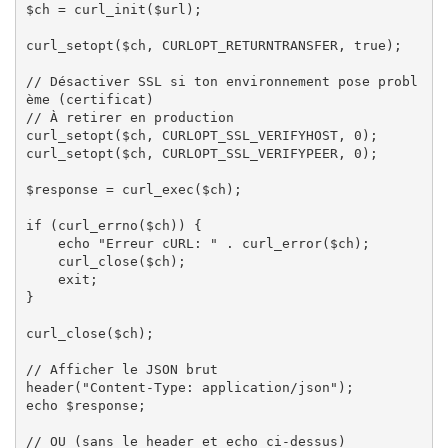
$ch = curl_init($url);

curl_setopt($ch, CURLOPT_RETURNTRANSFER, true);

// Désactiver SSL si ton environnement pose probl
ème (certificat)

// À retirer en production

curl_setopt($ch, CURLOPT_SSL_VERIFYHOST, 0);

curl_setopt($ch, CURLOPT_SSL_VERIFYPEER, 0);

$response = curl_exec($ch);

if (curl_errno($ch)) {

    echo "Erreur cURL: " . curl_error($ch);

    curl_close($ch);

    exit;

}

curl_close($ch);

// Afficher le JSON brut

header("Content-Type: application/json");

echo $response;

// OU (sans le header et echo ci-dessus)
