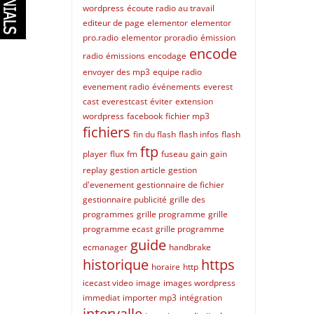
wordpress
écoute radio au travail
editeur de page
elementor
elementor
pro.radio
elementor proradio
émission
encode
radio
émissions
encodage
envoyer des mp3
equipe radio
evenement radio
événements
everest
cast
everestcast
éviter
extension
wordpress
facebook
fichier mp3
fichiers
fin du flash
flash infos
flash
ftp
player
flux
fm
fuseau
gain
gain
replay
gestion article
gestion
d'evenement
gestionnaire de fichier
gestionnaire publicité
grille des
programmes
grille programme
grille
programme ecast
grille programme
guide
ecmanager
handbrake
historique
https
horaire
http
icecast video
image
images wordpress
immediat
importer mp3
intégration
intervalle