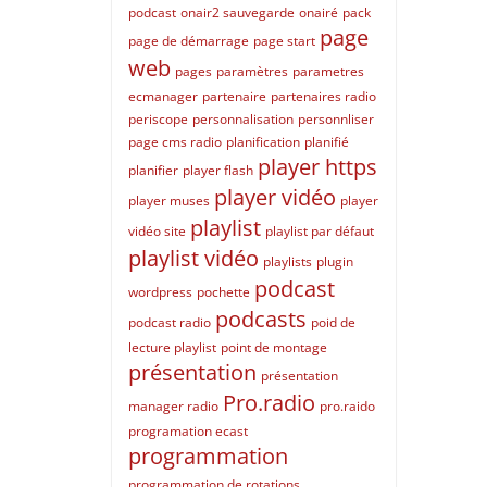
podcast
onair2 sauvegarde
onairé
pack
page
page de démarrage
page start
web
pages
paramètres
parametres
ecmanager
partenaire
partenaires radio
periscope
personnalisation
personnliser
page cms radio
planification
planifié
player https
planifier
player flash
player vidéo
player muses
player
playlist
vidéo site
playlist par défaut
playlist vidéo
playlists
plugin
podcast
wordpress
pochette
podcasts
podcast radio
poid de
lecture playlist
point de montage
présentation
présentation
Pro.radio
manager radio
pro.raido
programation ecast
programmation
programmation de rotations