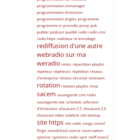
programmation ecmanager
programmation émissions
programmation jingles
programmé
programme tv
proradio
proxy
pub
publier podcast
qualité
radio
radio cms
radio https
radiobox
ré-encodage
rediffusion d'une autre
webradio sur ma
weradio
relais
répartition playlist
repeteur
répéteurs
répétition
réseau
d'entreprise
réseau sécurisé
restream
rotation
rotation playlist
rtmp
sacem
sauvegarde cms radio
sauvegarde site
schedule
sélection
d'émissions
shoutcast 2.5
shoutcast 2.6
shoutcast video
sidekick
site backup
site https
site radio
songs
sound
forge
soundcloud
source
souscription
sponsor
sponsors radio
spre
staff onair2