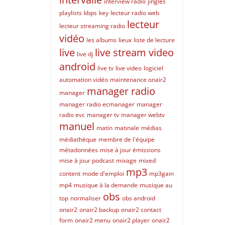
interview radio
jingles
playlists
kbps
key
lecteur radio web
lecteur
lecteur streaming radio
vidéo
les albums
lieux
liste de lecture
live
live stream video
live dj
android
live tv
live video
logiciel
automation vidéo
maintenance onair2
manager radio
manager
manager radio ecmanager
manager
radio evc
manager tv
manager webtv
manuel
matin
matinale
médias
médiathèque
membre de l'équipe
métadonnées
mise à jour émissions
mise à jour podcast
mixage
mixed
mp3
content
mode d'emploi
mp3gain
mp4
musique à la demande
musique au
obs
top
normaliser
obs android
onair2
onair2 backup
onair2 contact
form
onair2 menu
onair2 player
onair2