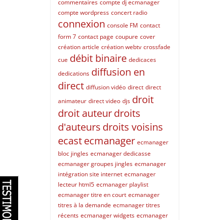
commentaires
compte dj ecmanager
compte wordpress
concert radio
connexion
console FM
contact
form 7
contact page
coupure
cover
création article
création webtv
crossfade
débit binaire
cue
dedicaces
diffusion en
dedications
direct
diffusion vidéo
direct
direct
droit
animateur
direct video
djs
droit auteur
droits
d'auteurs
droits voisins
ecast
ecmanager
ecmanager
bloc jingles
ecmanager dedicasse
ecmanager groupes jingles
ecmanager
intégration site internet
ecmanager
lecteur html5
ecmanager playlist
ecmanager titre en court
ecmanager
titres à la demande
ecmanager titres
récents
ecmanager widgets
ecmanager