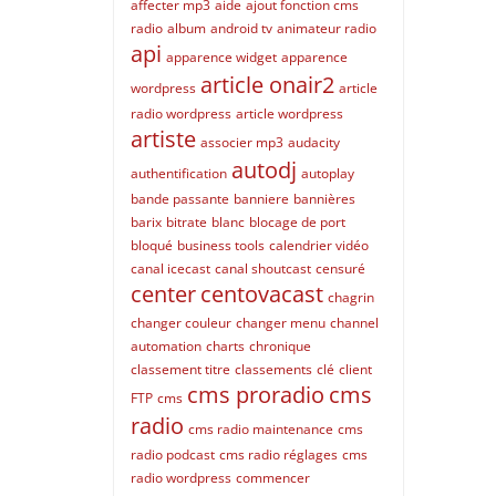
affecter mp3
aide
ajout fonction cms
radio
album
android tv
animateur radio
api
apparence widget
apparence
article onair2
wordpress
article
radio wordpress
article wordpress
artiste
associer mp3
audacity
autodj
authentification
autoplay
bande passante
banniere
bannières
barix
bitrate
blanc
blocage de port
bloqué
business tools
calendrier vidéo
canal icecast
canal shoutcast
censuré
center
centovacast
chagrin
changer couleur
changer menu
channel
automation
charts
chronique
classement titre
classements
clé
client
cms proradio
cms
FTP
cms
radio
cms radio maintenance
cms
radio podcast
cms radio réglages
cms
radio wordpress
commencer