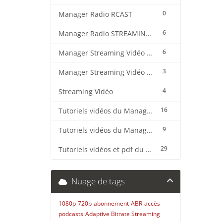
0
Manager Radio RCAST
6
Manager Radio STREAMING CENTER
6
Manager Streaming Vidéo TVMCP
3
Manager Streaming Vidéo VDO
4
Streaming Vidéo
16
Tutoriels vidéos du Manager Radio CentovaCast
9
Tutoriels vidéos du Manager Radio STREAMING CENTER
29
Tutoriels vidéos et pdf du CMS Radio Wordpress + OnAir2/Pro.Radio
Nuage de tags
1080p
720p
abonnement
ABR
accès
podcasts
Adaptive Bitrate Streaming