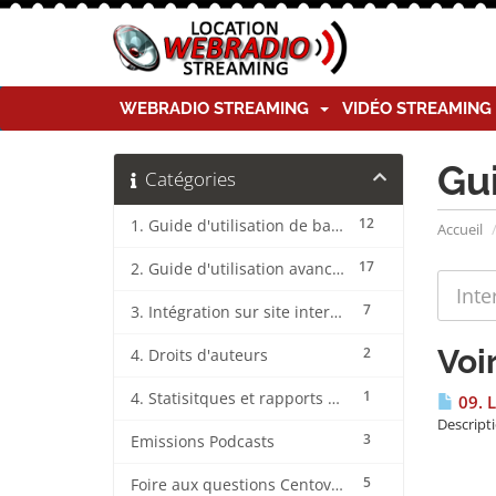
WEBRADIO STREAMING
VIDÉO STREAMIN
Gu
Catégories
12
1. Guide d'utilisation de base CentovaCast
Accueil
17
2. Guide d'utilisation avancée CentovaCast
7
3. Intégration sur site internet CentovaCast
Voi
2
4. Droits d'auteurs
1
4. Statisitques et rapports CentovaCast
09. L
Descripti
3
Emissions Podcasts
5
Foire aux questions CentovaCast