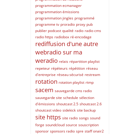
programmation ecmanager
programmation émissions
programmation jingles
programmé
programme tv
proradio
proxy
pub
publier podcast
qualité
radio
radio cms
radio https
radiobox
ré-encodage
rediffusion d'une autre
webradio sur ma
weradio
relais
répartition playlist
repeteur
répéteurs
répétition
réseau
d'entreprise
réseau sécurisé
restream
rotation
rotation playlist
rtmp
sacem
sauvegarde cms radio
sauvegarde site
schedule
sélection
d'émissions
shoutcast 2.5
shoutcast 2.6
shoutcast video
sidekick
site backup
site https
site radio
songs
sound
forge
soundcloud
source
souscription
sponsor
sponsors radio
spre
staff onair2