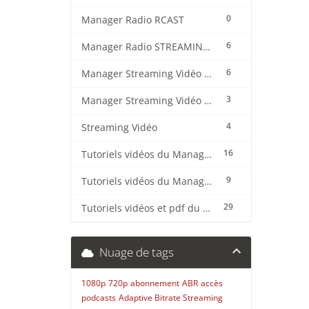
0
Manager Radio RCAST
6
Manager Radio STREAMING CENTER
6
Manager Streaming Vidéo TVMCP
3
Manager Streaming Vidéo VDO
4
Streaming Vidéo
16
Tutoriels vidéos du Manager Radio CentovaCast
9
Tutoriels vidéos du Manager Radio STREAMING CENTER
29
Tutoriels vidéos et pdf du CMS Radio Wordpress + OnAir2/Pro.Radio
Nuage de tags
1080p
720p
abonnement
ABR
accès
podcasts
Adaptive Bitrate Streaming