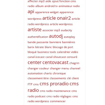
affecter mp3
aide
ajout fonction cms
radio
album
android tv
animateur radio
api
apparence widget
apparence
article onair2
wordpress
article
radio wordpress
article wordpress
artiste
associer mp3
audacity
autodj
authentification
autoplay
bande passante
banniere
bannières
barix
bitrate
blanc
blocage de port
bloqué
business tools
calendrier vidéo
canal icecast
canal shoutcast
censuré
center
centovacast
chagrin
changer couleur
changer menu
channel
automation
charts
chronique
classement titre
classements
clé
client
cms proradio
cms
FTP
cms
radio
cms radio maintenance
cms
radio podcast
cms radio réglages
cms
radio wordpress
commencer