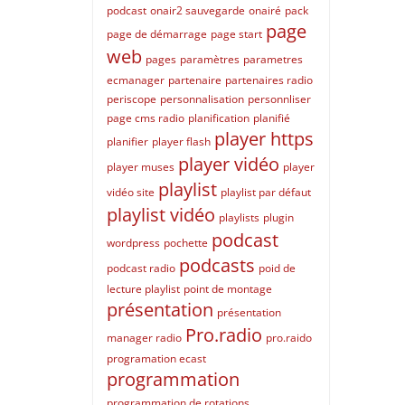
podcast
onair2 sauvegarde
onairé
pack
page
page de démarrage
page start
web
pages
paramètres
parametres
ecmanager
partenaire
partenaires radio
periscope
personnalisation
personnliser
page cms radio
planification
planifié
player https
planifier
player flash
player vidéo
player muses
player
playlist
vidéo site
playlist par défaut
playlist vidéo
playlists
plugin
podcast
wordpress
pochette
podcasts
podcast radio
poid de
lecture playlist
point de montage
présentation
présentation
Pro.radio
manager radio
pro.raido
programation ecast
programmation
programmation de rotations