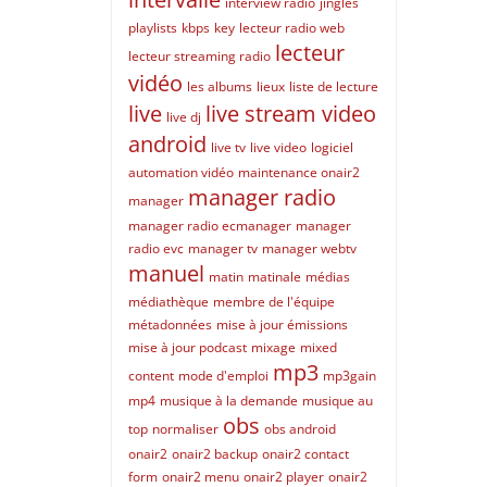
interview radio
jingles
playlists
kbps
key
lecteur radio web
lecteur
lecteur streaming radio
vidéo
les albums
lieux
liste de lecture
live
live stream video
live dj
android
live tv
live video
logiciel
automation vidéo
maintenance onair2
manager radio
manager
manager radio ecmanager
manager
radio evc
manager tv
manager webtv
manuel
matin
matinale
médias
médiathèque
membre de l'équipe
métadonnées
mise à jour émissions
mise à jour podcast
mixage
mixed
mp3
content
mode d'emploi
mp3gain
mp4
musique à la demande
musique au
obs
top
normaliser
obs android
onair2
onair2 backup
onair2 contact
form
onair2 menu
onair2 player
onair2