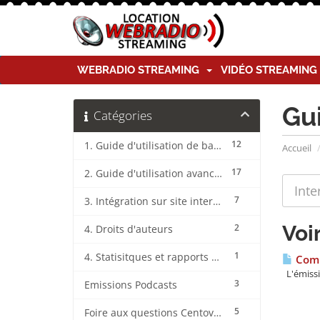
WEBRADIO STREAMING
VIDÉO STREAMIN
Gu
Catégories
12
1. Guide d'utilisation de base CentovaCast
Accueil
17
2. Guide d'utilisation avancée CentovaCast
7
3. Intégration sur site internet CentovaCast
Voi
2
4. Droits d'auteurs
1
4. Statisitques et rapports CentovaCast
Comm
L'émissi
3
Emissions Podcasts
5
Foire aux questions CentovaCast