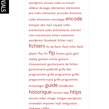
wordpress
écoute radio au travail
editeur de page
elementor
elementor
pro.radio
elementor proradio
émission
encode
radio
émissions
encodage
envoyer des mp3
equipe radio
evenement radio
événements
everest
cast
everestcast
éviter
extension
wordpress
facebook
fichier mp3
fichiers
fin du flash
flash infos
flash
ftp
player
flux
fm
fuseau
gain
gain
replay
gestion article
gestion
d'evenement
gestionnaire de fichier
gestionnaire publicité
grille des
programmes
grille programme
grille
programme ecast
grille programme
guide
ecmanager
handbrake
historique
https
horaire
http
icecast video
image
images wordpress
immediat
importer mp3
intégration
intervalle