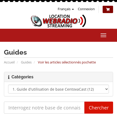
Français
Connexion
Bascul
la
naviga
Guides
Accueil
Guides
Voir les articles sélectionnés pochette
Catégories