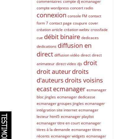
commentaires
compte dj ecmanager
compte wordpress
concert radio
connexion
console FM
contact
form 7
contact page
coupure
cover
création article
création webtv
crossfade
débit binaire
cue
dedicaces
diffusion en
dedications
direct
diffusion vidéo
direct
direct
droit
animateur
direct video
djs
droit auteur
droits
d'auteurs
droits voisins
ecast
ecmanager
ecmanager
bloc jingles
ecmanager dedicasse
ecmanager groupes jingles
ecmanager
intégration site internet
ecmanager
lecteur html5
ecmanager playlist
ecmanager titre en court
ecmanager
titres à la demande
ecmanager titres
récents
ecmanager widgets
ecmanager