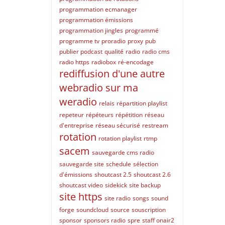
programmation ecmanager
programmation émissions
programmation jingles
programmé
programme tv
proradio
proxy
pub
publier podcast
qualité
radio
radio cms
radio https
radiobox
ré-encodage
rediffusion d'une autre
webradio sur ma
weradio
relais
répartition playlist
repeteur
répéteurs
répétition
réseau
d'entreprise
réseau sécurisé
restream
rotation
rotation playlist
rtmp
sacem
sauvegarde cms radio
sauvegarde site
schedule
sélection
d'émissions
shoutcast 2.5
shoutcast 2.6
shoutcast video
sidekick
site backup
site https
site radio
songs
sound
forge
soundcloud
source
souscription
sponsor
sponsors radio
spre
staff onair2