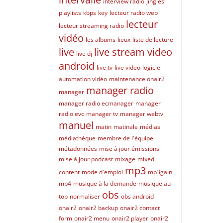
interview radio
jingles
playlists
kbps
key
lecteur radio web
lecteur
lecteur streaming radio
vidéo
les albums
lieux
liste de lecture
live
live stream video
live dj
android
live tv
live video
logiciel
automation vidéo
maintenance onair2
manager radio
manager
manager radio ecmanager
manager
radio evc
manager tv
manager webtv
manuel
matin
matinale
médias
médiathèque
membre de l'équipe
métadonnées
mise à jour émissions
mise à jour podcast
mixage
mixed
mp3
content
mode d'emploi
mp3gain
mp4
musique à la demande
musique au
obs
top
normaliser
obs android
onair2
onair2 backup
onair2 contact
form
onair2 menu
onair2 player
onair2