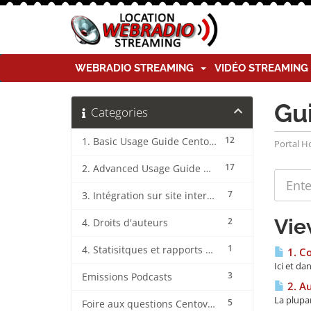
WEBRADIO STREAMING
VIDÉO STREAMIN
Gu
Categories
12
1. Basic Usage Guide CentovaCast
Portal 
17
2. Advanced Usage Guide CentovaCast
7
3. Intégration sur site internet CentovaCast
Vie
2
4. Droits d'auteurs
1
4. Statisitques et rapports CentovaCast
1. C
Ici et da
3
Emissions Podcasts
2. Au
La plupar
5
Foire aux questions CentovaCast