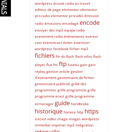
wordpress
écoute radio au travail
editeur de page
elementor
elementor
pro.radio
elementor proradio
émission
encode
radio
émissions
encodage
envoyer des mp3
equipe radio
evenement radio
événements
everest
cast
everestcast
éviter
extension
wordpress
facebook
fichier mp3
fichiers
fin du flash
flash infos
flash
ftp
player
flux
fm
fuseau
gain
gain
replay
gestion article
gestion
d'evenement
gestionnaire de fichier
gestionnaire publicité
grille des
programmes
grille programme
grille
programme ecast
grille programme
guide
ecmanager
handbrake
historique
https
horaire
http
icecast video
image
images wordpress
immediat
importer mp3
intégration
intervalle