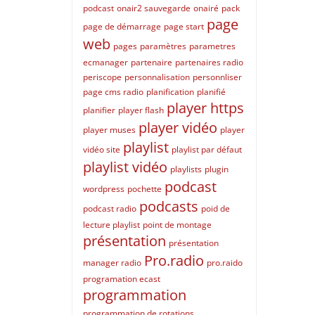
podcast
onair2 sauvegarde
onairé
pack
page
page de démarrage
page start
web
pages
paramètres
parametres
ecmanager
partenaire
partenaires radio
periscope
personnalisation
personnliser
page cms radio
planification
planifié
player https
planifier
player flash
player vidéo
player muses
player
playlist
vidéo site
playlist par défaut
playlist vidéo
playlists
plugin
podcast
wordpress
pochette
podcasts
podcast radio
poid de
lecture playlist
point de montage
présentation
présentation
Pro.radio
manager radio
pro.raido
programation ecast
programmation
programmation de rotations