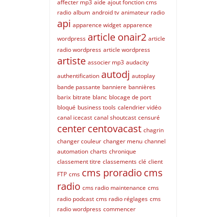
affecter mp3
aide
ajout fonction cms
radio
album
android tv
animateur radio
api
apparence widget
apparence
article onair2
wordpress
article
radio wordpress
article wordpress
artiste
associer mp3
audacity
autodj
authentification
autoplay
bande passante
banniere
bannières
barix
bitrate
blanc
blocage de port
bloqué
business tools
calendrier vidéo
canal icecast
canal shoutcast
censuré
center
centovacast
chagrin
changer couleur
changer menu
channel
automation
charts
chronique
classement titre
classements
clé
client
cms proradio
cms
FTP
cms
radio
cms radio maintenance
cms
radio podcast
cms radio réglages
cms
radio wordpress
commencer