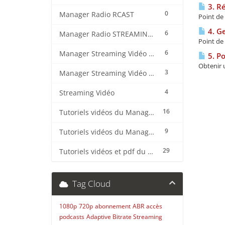
3. Ré
0
Manager Radio RCAST
Point de 
4. Ge
6
Manager Radio STREAMING CENTER
Point de 
6
Manager Streaming Vidéo TVMCP
5. Po
Obtenir u
3
Manager Streaming Vidéo VDO
4
Streaming Vidéo
16
Tutoriels vidéos du Manager Radio CentovaCast
9
Tutoriels vidéos du Manager Radio STREAMING CENTER
29
Tutoriels vidéos et pdf du CMS Radio Wordpress + OnAir2/Pro.Radio
Tag Cloud
1080p
720p
abonnement
ABR
accès
podcasts
Adaptive Bitrate Streaming