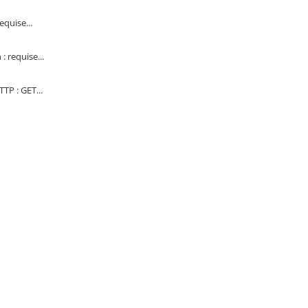
quise...
 requise...
TP : GET...