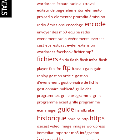
wordpress
écoute radio au travail
editeur de page
elementor
elementor
pro.radio
elementor proradio
émission
encode
radio
émissions
encodage
envoyer des mp3
equipe radio
evenement radio
événements
everest
cast
everestcast
éviter
extension
wordpress
facebook
fichier mp3
fichiers
fin du flash
flash infos
flash
ftp
player
flux
fm
fuseau
gain
gain
replay
gestion article
gestion
d'evenement
gestionnaire de fichier
gestionnaire publicité
grille des
programmes
grille programme
grille
programme ecast
grille programme
guide
ecmanager
handbrake
historique
https
horaire
http
icecast video
image
images wordpress
immediat
importer mp3
intégration
intervalle