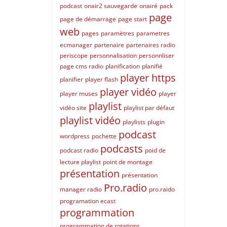
podcast
onair2 sauvegarde
onairé
pack
page
page de démarrage
page start
web
pages
paramètres
parametres
ecmanager
partenaire
partenaires radio
periscope
personnalisation
personnliser
page cms radio
planification
planifié
player https
planifier
player flash
player vidéo
player muses
player
playlist
vidéo site
playlist par défaut
playlist vidéo
playlists
plugin
podcast
wordpress
pochette
podcasts
podcast radio
poid de
lecture playlist
point de montage
présentation
présentation
Pro.radio
manager radio
pro.raido
programation ecast
programmation
programmation de rotations