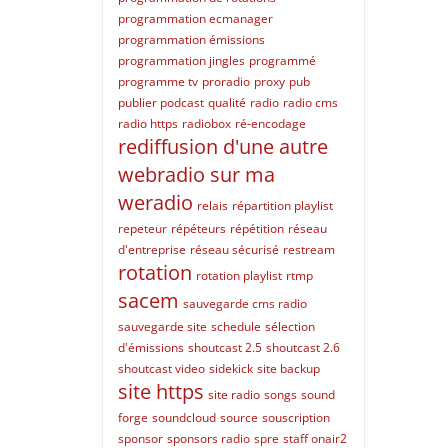
programmation ecmanager
programmation émissions
programmation jingles
programmé
programme tv
proradio
proxy
pub
publier podcast
qualité
radio
radio cms
radio https
radiobox
ré-encodage
rediffusion d'une autre
webradio sur ma
weradio
relais
répartition playlist
repeteur
répéteurs
répétition
réseau
d'entreprise
réseau sécurisé
restream
rotation
rotation playlist
rtmp
sacem
sauvegarde cms radio
sauvegarde site
schedule
sélection
d'émissions
shoutcast 2.5
shoutcast 2.6
shoutcast video
sidekick
site backup
site https
site radio
songs
sound
forge
soundcloud
source
souscription
sponsor
sponsors radio
spre
staff onair2