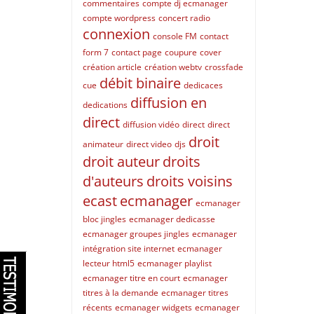
commentaires
compte dj ecmanager
compte wordpress
concert radio
connexion
console FM
contact
form 7
contact page
coupure
cover
création article
création webtv
crossfade
débit binaire
cue
dedicaces
diffusion en
dedications
direct
diffusion vidéo
direct
direct
droit
animateur
direct video
djs
droit auteur
droits
d'auteurs
droits voisins
ecast
ecmanager
ecmanager
bloc jingles
ecmanager dedicasse
ecmanager groupes jingles
ecmanager
intégration site internet
ecmanager
lecteur html5
ecmanager playlist
ecmanager titre en court
ecmanager
titres à la demande
ecmanager titres
récents
ecmanager widgets
ecmanager