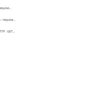
quise...
 requise...
TP : GET...