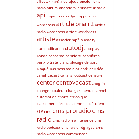
affecter mp3
aide
ajout fonction cms
radio
album
android tv
animateur radio
api
apparence widget
apparence
article onair2
wordpress
article
radio wordpress
article wordpress
artiste
associer mp3
audacity
autodj
authentification
autoplay
bande passante
banniere
bannières
barix
bitrate
blanc
blocage de port
bloqué
business tools
calendrier vidéo
canal icecast
canal shoutcast
censuré
center
centovacast
chagrin
changer couleur
changer menu
channel
automation
charts
chronique
classement titre
classements
clé
client
cms proradio
cms
FTP
cms
radio
cms radio maintenance
cms
radio podcast
cms radio réglages
cms
radio wordpress
commencer