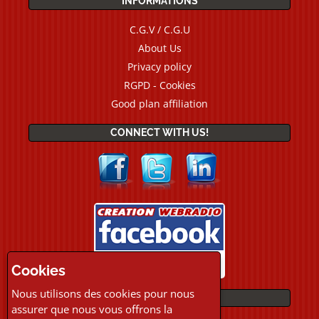
INFORMATIONS
C.G.V / C.G.U
About Us
Privacy policy
RGPD - Cookies
Good plan affiliation
CONNECT WITH US!
Cookies
Nous utilisons des cookies pour nous
PAYMENTS
assurer que nous vous offrons la