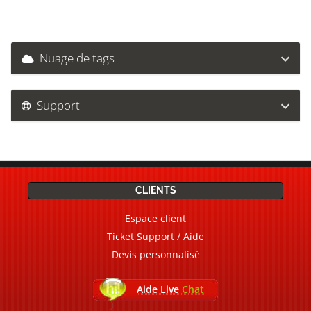
Nuage de tags
Support
CLIENTS
Espace client
Ticket Support / Aide
Devis personnalisé
Aide Live
Chat